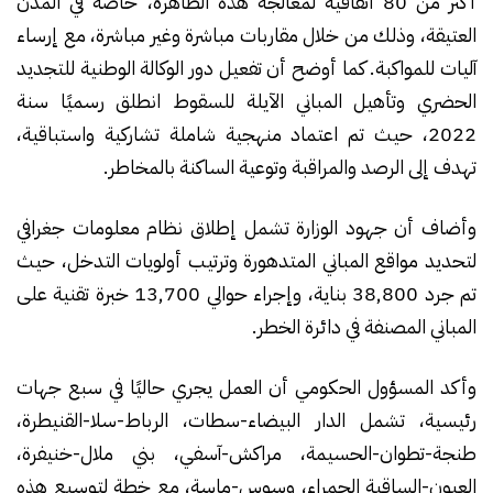
أكثر من 80 اتفاقية لمعالجة هذه الظاهرة، خاصة في المدن
العتيقة، وذلك من خلال مقاربات مباشرة وغير مباشرة، مع إرساء
آليات للمواكبة. كما أوضح أن تفعيل دور الوكالة الوطنية للتجديد
الحضري وتأهيل المباني الآيلة للسقوط انطلق رسميًا سنة
2022، حيث تم اعتماد منهجية شاملة تشاركية واستباقية،
تهدف إلى الرصد والمراقبة وتوعية الساكنة بالمخاطر.
وأضاف أن جهود الوزارة تشمل إطلاق نظام معلومات جغرافي
لتحديد مواقع المباني المتدهورة وترتيب أولويات التدخل، حيث
تم جرد 38,800 بناية، وإجراء حوالي 13,700 خبرة تقنية على
المباني المصنفة في دائرة الخطر.
وأكد المسؤول الحكومي أن العمل يجري حاليًا في سبع جهات
رئيسية، تشمل الدار البيضاء-سطات، الرباط-سلا-القنيطرة،
طنجة-تطوان-الحسيمة، مراكش-آسفي، بني ملال-خنيفرة،
العيون-الساقية الحمراء، وسوس-ماسة، مع خطة لتوسيع هذه