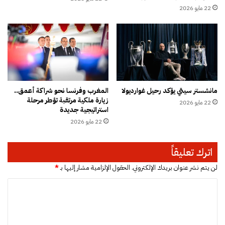
و
ي
22 مايو 2026
م
و
ي
ي
ة
ح
ت
د
ع
د
ق
و
د
ج
مانشستر سيتي يؤكد رحيل غوارديولا
المغرب وفرنسا نحو شراكة أعمق..
ا
ه
زيارة ملكية مرتقبة تؤطر مرحلة
22 مايو 2026
ج
ت
استراتيجية جديدة
ت
ه
22 مايو 2026
م
ا
عً
اترك تعليقاً
ا
لن يتم نشر عنوان بريدك الإلكتروني.
الحقول الإلزامية مشار إليها بـ
*
ا
ل
ت