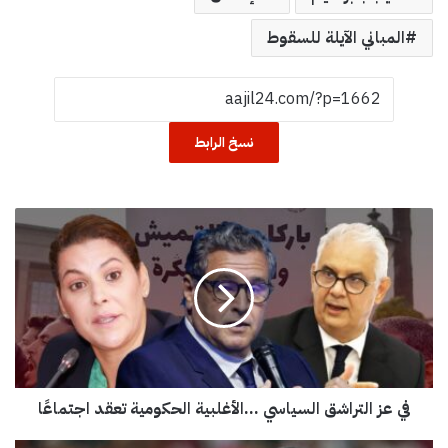
المباني الآيلة للسقوط
نسخ الرابط
ف
ي
ع
ز
ا
ل
ت
ر
ا
في عز التراشق السياسي ...الأغلبية الحكومية تعقد اجتماعًا
ش
ق