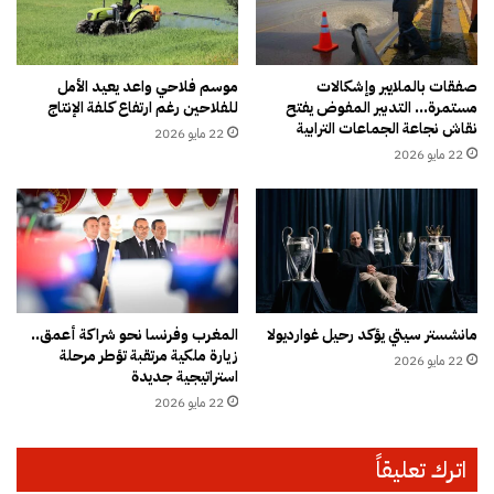
ه
ج
ب
ه
ط
ا
ر
ت
صفقات بالملايير وإشكالات
موسم فلاحي واعد يعيد الأمل
مستمرة… التدبير المفوض يفتح
للفلاحين رغم ارتفاع كلفة الإنتاج
ي
ا
نقاش نجاعة الجماعات الترابية
ق
ل
22 مايو 2026
ة
أ
22 مايو 2026
م
ك
ر
ث
و
ر
ع
ت
ة
ض
ر
ر
مانشستر سيتي يؤكد رحيل غوارديولا
المغرب وفرنسا نحو شراكة أعمق..
ا
زيارة ملكية مرتقبة تؤطر مرحلة
22 مايو 2026
ب
استراتيجية جديدة
ـ
22 مايو 2026
"
ب
و
اترك تعليقاً
ح