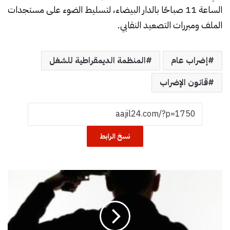
الساعة 11 صباحًا بالدار البيضاء، لتسليط الضوء على مستجدات
الملف ومبررات التصعيد النقابي.
إضراب عام
المنظمة الديمقراطية للشغل
قانون الإضراب
نسخ الرابط
م
و
ظ
ف
ب
س