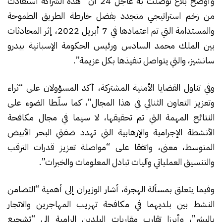
وأوضح بلاغ توصلت به عاجل 24 أن “هذه الشراكة استفادت
من زخم استراتيجي متجدد بفضل خارطة الطريق الطموحة
والمستدامة التي تم اعتمادها في 7 أبريل 2022، إثر المحادثات
بين الملك محمد السادس ورئيس الحكومة الإسبانية بيدرو
سانشيز، والتي يتواصل تنفيذها بكل عزيمة”.
وفي تناول القضايا الأمنية المشتركة، أكد المسؤولان على “ثراء
وتعزيز التعاون الثنائي في هذا المجال”، كما سلّطا الضوء على
النتائج المهمة التي تم تحقيقها، لا سيما في مجال مكافحة
الأنشطة الإجرامية والإرهابية التي تهدد ضفتي البحر الأبيض
المتوسط، معنى، واتفقا على “مواصلة تعزيز قدرات الترقب
والتنسيق العملياتي وآليات تبادل المعلومات والخبرات”.
وفيما يتعلق بمسألة الهجرة، أشار الوزيران إلى أهمية “التضامن
النشط بين بلديهما في مكافحة تهريب المهاجرين والاتجار
بالبشر”، وأبرزا تقارب مقاربات البلدين الرامية إلى “تشجيع