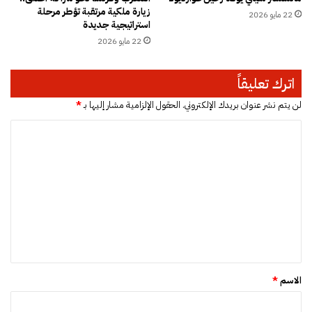
ع
زيارة ملكية مرتقبة تؤطر مرحلة
22 مايو 2026
ف
استراتيجية جديدة
ي
22 مايو 2026
ا
ل
و
اترك تعليقاً
ط
ن
لن يتم نشر عنوان بريدك الإلكتروني.
الحقول الإلزامية مشار إليها بـ
*
ا
ل
ت
ع
ل
ي
ق
*
الاسم
*