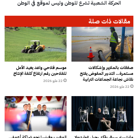
ن
الحركة الشعبية تشرع للوطن وليس لموقع في الوطن
ع
ا
ب
ر
ي
مقالات ذات صلة
ع
ة
ل
ت
ى
ش
ر
ر
ج
ع
ا
ل
ل
ل
ا
و
صفقات بالملايير وإشكالات
موسم فلاحي واعد يعيد الأمل
مستمرة… التدبير المفوض يفتح
للفلاحين رغم ارتفاع كلفة الإنتاج
ل
ط
نقاش نجاعة الجماعات الترابية
أ
ن
22 مايو 2026
م
و
22 مايو 2026
ن
ل
ي
س
ل
م
و
ق
مانشستر سيتي يؤكد رحيل غوارديولا
المغرب وفرنسا نحو شراكة أعمق..