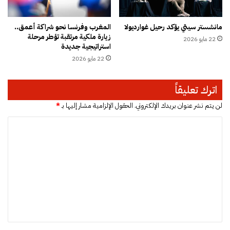
ر
ب
مانشستر سيتي يؤكد رحيل غوارديولا
المغرب وفرنسا نحو شراكة أعمق..
ب
زيارة ملكية مرتقبة تؤطر مرحلة
22 مايو 2026
ت
استراتيجية جديدة
و
22 مايو 2026
ج
ي
ه
اترك تعليقاً
م
ن
لن يتم نشر عنوان بريدك الإلكتروني.
الحقول الإلزامية مشار إليها بـ
*
ق
ا
ي
ا
ل
د
ت
ي
د
ع
ا
ل
ع
ي
ش
ي
ق