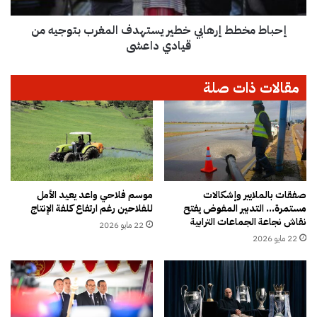
ل
ط
ف
إحباط مخطط إرهابي خطير يستهدف المغرب بتوجيه من
إ
ة
ر
قيادي داعشي
ا
ه
ل
ا
مقالات ذات صلة
ن
ب
ه
ي
ا
خ
ئ
ط
ي
ي
ة
ر
ل
ي
ح
س
صفقات بالملايير وإشكالات
موسم فلاحي واعد يعيد الأمل
ج
مستمرة… التدبير المفوض يفتح
للفلاحين رغم ارتفاع كلفة الإنتاج
ت
نقاش نجاعة الجماعات الترابية
1
ه
22 مايو 2026
4
د
22 مايو 2026
4
ف
6
ا
ل
م
غ