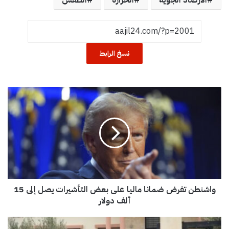
نسخ الرابط
و
ا
ش
ن
ط
ن
ت
ف
ر
واشنطن تفرض ضمانا ماليا على بعض التأشيرات يصل إلى 15
ض
ض
ألف دولار
م
ا
ت