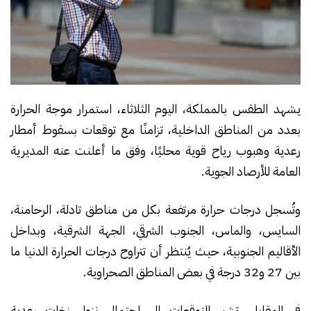
يشهد الطقس بالمملكة، اليوم الثلاثاء، استمرار موجة الحرارة
بعدد من المناطق الداخلية، تزامنًا مع توقعات بسقوط أمطار
رعدية وهبوب رياح قوية محليًا، وفق ما أعلنت عنه المديرية
العامة للأرصاد الجوية.
وتُسجل درجات حرارة مرتفعة بكل من مناطق تادلة، الرحامنة،
السايس، والماس، الجنوب الشرقي، الجهة الشرقية، وبداخل
الأقاليم الجنوبية، حيث يُنتظر أن تتراوح درجات الحرارة الدنيا ما
بين 27 و32 درجة في بعض المناطق الصحراوية.
في المقابل، تشير التوقعات إلى احتمال نزول زخات رعدية