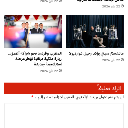
ع
22 مايو 2026
ي
ا
22 مايو 2026
ص
ف
ل
ي
إ
ق
ل
ط
ى
ا
1
ع
5
ا
مانشستر سيتي يؤكد رحيل غوارديولا
المغرب وفرنسا نحو شراكة أعمق..
أ
ل
زيارة ملكية مرتقبة تؤطر مرحلة
ل
22 مايو 2026
ت
استراتيجية جديدة
ف
أ
22 مايو 2026
د
م
و
ي
ل
ن
اترك تعليقاً
ا
و
ر
ا
لن يتم نشر عنوان بريدك الإلكتروني.
الحقول الإلزامية مشار إليها بـ
*
خ
ا
ت
ل
ل
ا
ت
ل