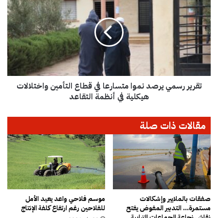
ن
ق
ا
ر
م
ي
ا
ر
ل
ر
ي
س
ا
م
ع
ي
ل
تقرير رسمي يرصد نموا متسارعا في قطاع التأمين واختلالات
ي
ى
ر
هيكلية في أنظمة التقاعد
ب
ص
ع
د
مقالات ذات صلة
ض
ن
ا
م
ل
و
ت
ا
أ
م
ش
ت
ي
س
ر
ا
صفقات بالملايير وإشكالات
موسم فلاحي واعد يعيد الأمل
ا
مستمرة… التدبير المفوض يفتح
للفلاحين رغم ارتفاع كلفة الإنتاج
ر
نقاش نجاعة الجماعات الترابية
ت