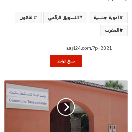
أدوية جنسية
التسويق الرقمي
القانون
المغرب
نسخ الرابط
أ
س
ر
ب
ت
س
ل
ط