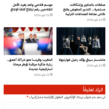
خ
ر
صفقات بالملايير وإشكالات
موسم فلاحي واعد يعيد الأمل
مستمرة… التدبير المفوض يفتح
للفلاحين رغم ارتفاع كلفة الإنتاج
م
ه
نقاش نجاعة الجماعات الترابية
س
ا
22 مايو 2026
س
ب
22 مايو 2026
ن
إ
و
ل
ا
ى
ت
إ
ف
ر
ي
مانشستر سيتي يؤكد رحيل غوارديولا
المغرب وفرنسا نحو شراكة أعمق..
ق
زيارة ملكية مرتقبة تؤطر مرحلة
22 مايو 2026
ي
استراتيجية جديدة
ا
22 مايو 2026
ب
أ
س
اترك تعليقاً
ا
ل
لن يتم نشر عنوان بريدك الإلكتروني.
الحقول الإلزامية مشار إليها بـ
*
ي
ا
ب