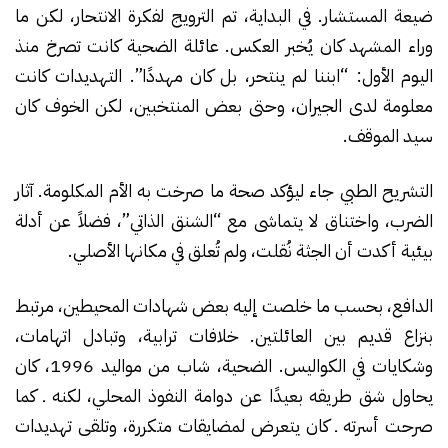
ضيعة المستشار. في البداية، تم الترويج لفكرة الانتحار، لكن ما
وراء المشهد كان يُخبر العكس. عائلة الضحية كانت تصرخ منذ
اليوم الأول: “ابننا لم ينتحر، بل كان مهددًا”. التهديدات كانت
معلومة لدى الجيران، وحتى بعض المنتخبين، لكن الخوف كان
سيد الموقف.
التشريح الطبي جاء ليؤكد صحة ما صرخت به الأم المكلومة. آثار
الضرب، واختناق لا يتماشى مع “الشنق الذاتي”، فضلاً عن أدلة
بيئية أكدت أن الجثة نُقلت، ولم تُعلق في مكانها الأصلي.
الدافع، بحسب ما خلصت إليه بعض شهادات المحيطين، مرتبط
بنزاع قديم بين العائلتين. خلافات ترابية، وتبادل اتهامات،
وشكايات في الكواليس. الضحية، شاب من مواليد 1996، كان
يحاول شق طريقه بعيدًا عن دوامة النفوذ المحلي، لكنه ـ كما
صرحت أسرته ـ كان يتعرض لمضايقات متكررة، وتلقى تهديدات