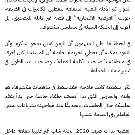
الدوار، ثم الأدلة التقنية المتعلقة بتعطيل الكاميرات في الضيعة،
حولت “الفرضية الانتحارية” إلى قصة غير قابلة للتصديق، بل
أقرب إلى الحبكة السيئة في مسلسل مكشوف.
في لحظة ما، ظن المتهمون أن الزمن كفيل بمحو الذاكرة، وأن
النفوذ يمكنه أن يغطي الجريمة، خاصة أن المستشار كان يُعرف
في منطقته بـ”صاحب الكلمة الثقيلة”، وصاحب اليد الطولى في
تدبير ملفات الجماعة.
لكن سقطته كانت فادحة، فقد سقط في تناقضات مكشوفة، هو
وابنه، والحارس الذي بدا أضعف حلقة، خاصة حين بدأ يفقد
تماسكه خلال الجلسات، وتحديدًا عند مواجهته بشهادات بعض
العاملين في الضيعة نفسها.
القضية بدأت صيف 2020، بجثة شاب عُثر عليها معلقة داخل