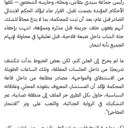
رئيس جماعة سيدي بطاش، ونجله، وحارسه الشخصي — تلقوا
الأحكام المؤبدة بصمت ثقيل. القرار جاء ليؤكد الحكم الابتدائي
الصادر قبل عام، بعد أن ثبت للمحكمة، بما لا يدع مجالاً للشك،
أنهم يقفون خلف جريمة قتل مدبّرة ومموّهة، انتهت بإخفاء
جثة الشاب داخل ضيعة فلاحية، قبل تعليقها في محاولة لإيهام
الجميع بأنه انتحار.
ما لم يخرج إلى العلن كثير، لكن بعض الخيوط بدأت تتكشف
تدريجيًا من داخل الجلسات المغلقة، وتلك الساعات الطويلة
من الاستنطاق والمواجهة. مصادر مطلعة من داخل قاعة
المحكمة تؤكد أن المستشار، المعروف بنفوذه المحلي وعلاقاته
السياسية، حاول بكل الطرق جر الملف إلى منطقة ضبابية، عبر
التشكيك في الرواية الجنائية، واللعب على وتر “الانتحار
المفاجئ”.
لكن مواجهة التحقيقات بخبرات الطب الشرعي، وشهادات سكان