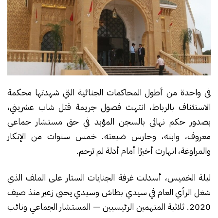
في واحدة من أطول المحاكمات الجنائية التي شهدتها محكمة
الاستئناف بالرباط، انتهت فصول جريمة قتل شاب عشريني،
بصدور حكم نهائي بالسجن المؤبد في حق مستشار جماعي
معروف، وابنه، وحارس ضيعته. خمس سنوات من الإنكار
والمراوغة، انهارت أخيرًا أمام أدلة لم ترحم.
ليلة الخميس، أسدلت غرفة الجنايات الستار على الملف الذي
شغل الرأي العام في سيدي بطاش وسيدي يحيى زعير منذ صيف
2020. ثلاثية المتهمين الرئيسيين — المستشار الجماعي ونائب