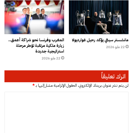
ل
ا
ل
ب
ه
ط
ر
ف
و
ل
ب
مانشستر سيتي يؤكد رحيل غوارديولا
المغرب وفرنسا نحو شراكة أعمق..
ا
زيارة ملكية مرتقبة تؤطر مرحلة
22 مايو 2026
ل
استراتيجية جديدة
س
22 مايو 2026
ي
ا
س
اترك تعليقاً
ي
لن يتم نشر عنوان بريدك الإلكتروني.
الحقول الإلزامية مشار إليها بـ
*
ا
ل
ت
ع
ل