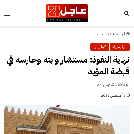
بحث عن
الق
الرئيسية
/
كواليس
الرئيسية
كواليس
نهاية النفوذ: مستشار وابنه وحارسه في
قبضة المؤبد
الرباط: عاجل24
5 أغسطس 2025