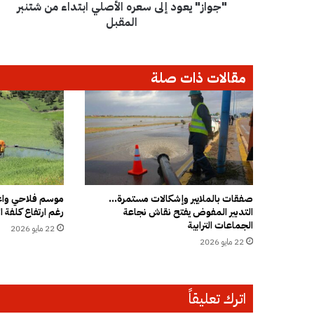
"جواز" يعود إلى سعره الأصلي ابتداء من شتنبر
د
إ
المقبل
ل
ى
س
مقالات ذات صلة
ع
ر
ه
ا
ل
أ
ص
ل
ي
صفقات بالملايير وإشكالات مستمرة…
موسم فلاحي واعد
التدبير المفوض يفتح نقاش نجاعة
رغم ارتفاع كلفة ال
ا
الجماعات الترابية
ب
22 مايو 2026
ت
22 مايو 2026
د
ا
ء
اترك تعليقاً
م