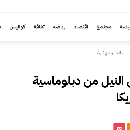
اسة
مجتمع
اقتصاد
رياضة
ثقافة
كواليس
د
ب المتوازنة في أمريكا
النيل من دبلوماسية
يكا
‫Pocket
Odnoklassniki