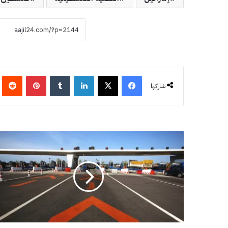
فيسبوك
‫X
لينكدإن
‏Tumblr
بينتيريست
‏eddit
شاركها
"
ج
و
ا
ز
"
ي
ع
و