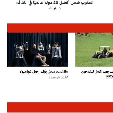
المغرب ضمن أفضل 20 دولة عالميًا في الثقافة
أ
ف
والتراث
ض
ل
2
0
د
و
ل
ة
ع
ا
ل
م
 يعيد الأمل للفلاحين
مانشستر سيتي يؤكد رحيل غوارديولا
إنتاج
يً
22 مايو 2026
ا
ف
ي
ا
ل
ث