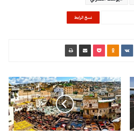
نسخ الرابط
R
‏VKontakte
Odnoklassniki
‫Pocket
مشاركة عبر البريد
طباعة
ا
ل
م
غ
ر
ب
ض
م
ن