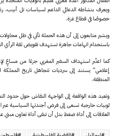
المقال المذكور أعده مغربي مقيم بالولايات المتحدة يرأ
ويعرف بنشاطه الدعائي الداعم لسياسات تل أبيب، رغم ا
خصوصًا في قطاع غزة.
ويشير متابعون إلى أن هذه الحملة تأتي في ظل محاولات
باستخدام اتهامات جاهزة تستهدف تقويض ثقة الرأي العام
كما اعتُبر استهداف السفير المغربي جزءًا من مساعٍ لإع
إعلامي” يستند إلى سرديات تتجاهل تاريخ المملكة الط
المنطقة.
وتعيد هذه الواقعة إلى الواجهة النقاش حول حدود ال
لوبيات خارجية تسعى إلى فرض أجندتها السياسية عبر ال
العلاقات إلى أداة ضغط بدل أن تبقى أداة تعاون مبني على
إسرائيل
القضية الفلسطينية
فلسطين