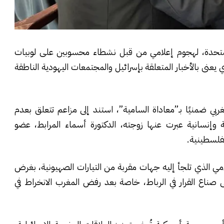
لمتحدة، لهجوم إعلامي من قبل نشطاء محسوبين على لوبيات
متطرفة، عبر مقال نشره موقع “JFeed”، الذي يعنى بالأخبار المتعلقة بإسرائيل والمجتمعات اليهودية الناطقة
مغربي ضمنيًا بـ”معاداة السامية”، استند إلى مزاعم تتعلق بعدم
ة وإنسانية عبرت عنها زوجته، الدكتورة أسماء المرابط، عضو
لفلسطينية.
مي الذي تلجأ إليه جهات مقربة من التيارات الصهيونية، بغرض
ى صناع القرار في الرباط، خاصة بعد رفض المغرب الانخراط في