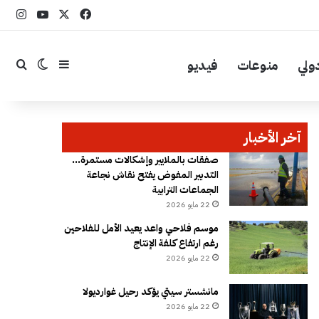
‫X
فيسبوك
YouTube
انست
ولي
منوعات
فيديو
إضافة عمود جا
بحث
الوضع ال
آخر الأخبار
صفقات بالملايير وإشكالات مستمرة…
التدبير المفوض يفتح نقاش نجاعة
الجماعات الترابية
22 مايو 2026
موسم فلاحي واعد يعيد الأمل للفلاحين
رغم ارتفاع كلفة الإنتاج
22 مايو 2026
مانشستر سيتي يؤكد رحيل غوارديولا
22 مايو 2026