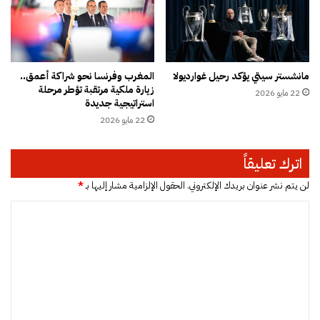
ب
.
ر
.
ل
.
م
و
ا
ي
مانشستر سيتي يؤكد رحيل غوارديولا
المغرب وفرنسا نحو شراكة أعمق..
ن
خ
زيارة ملكية مرتقبة تؤطر مرحلة
22 مايو 2026
ن
استراتيجية جديدة
ق
22 مايو 2026
ه
ا
س
اترك تعليقاً
ر
ا
لن يتم نشر عنوان بريدك الإلكتروني.
الحقول الإلزامية مشار إليها بـ
*
ف
ا
ي
د
ل
ه
ت
ا
ل
ع
ي
ل
ز
ي
ا