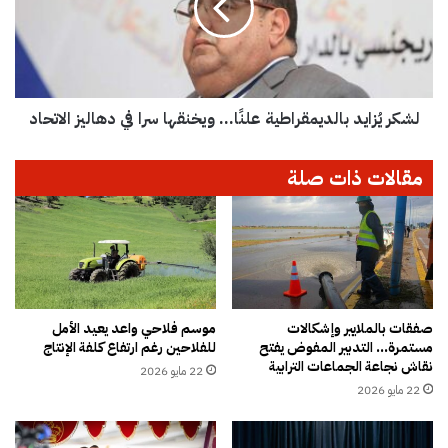
ت
يُ
ع
ز
د
ا
و
ي
ن
د
ل
لشكر يُزايد بالديمقراطية علنًا... ويخنقها سرا في دهاليز الاتحاد
ب
إ
ا
ن
ل
مقالات ذات صلة
ز
د
ا
ي
ل
م
و
ق
ط
ر
ن
ا
ي
ط
أ
ي
صفقات بالملايير وإشكالات
موسم فلاحي واعد يعيد الأمل
مستمرة… التدبير المفوض يفتح
للفلاحين رغم ارتفاع كلفة الإنتاج
م
ة
نقاش نجاعة الجماعات الترابية
ا
ع
22 مايو 2026
م
ل
22 مايو 2026
ا
نً
ل
ا