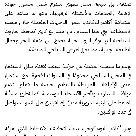
صدفة، بل نتيجة مسار تنموي متدرج شمل تحسين جودة
الإقامة والخدمات والأنشطة الترفيهية، وهو ما ساعد على
استعادة أكادير لمكانتها ضمن الوجهات المفضلة خلال موسم
الاصطياف. وفي هذا السياق، تبرز مشاريع كبرى كمحطة تغازوت
السياحية التي توفر للزوار تجربة تجمع بين متعة البحر وجمال
الطبيعة الجبلية، مما يعزز العرض السياحي للمنطقة.
ورغم ما تسجله المدينة من حركية صيفية لافتة، يظل الاستثمار
في المجال السياحي محدودًا في السنوات الأخيرة، مع استمرار
بعض الإكراهات المرتبطة بالتنظيم، خاصة ما يتعلق بتدبير
مواقف السيارات وتأطير الأنشطة الموسمية. كما تطرح مسألة
الضغط على البنية المرورية تحديًا إضافيًا، في ظل النمو المتواصل
في عدد الوافدين.
وتبرز أكادير اليوم كوجهة بديلة لتخفيف الاكتظاظ الذي تعرفه