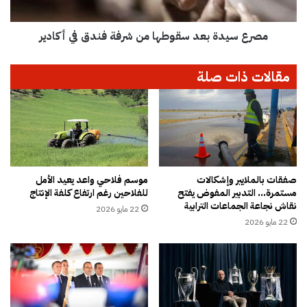
ر
ة
ح
ب
ق
مصرع سيدة بعد سقوطها من شرفة فندق في أكادير
ع
ي
د
ق
س
مقالات ذات صلة
ي
ق
ل
و
م
ط
د
ه
ى
ا
ج
م
ا
ن
ه
ش
صفقات بالملايير وإشكالات
موسم فلاحي واعد يعيد الأمل
ز
مستمرة… التدبير المفوض يفتح
للفلاحين رغم ارتفاع كلفة الإنتاج
ر
نقاش نجاعة الجماعات الترابية
ي
ف
22 مايو 2026
ة
ة
22 مايو 2026
ا
ف
ل
ن
أ
د
م
ق
ن
ف