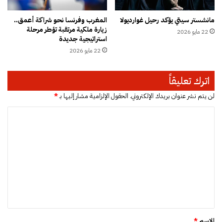
ا
ي
ل
أ
مانشستر سيتي يؤكد رحيل غوارديولا
المغرب وفرنسا نحو شراكة أعمق..
ر
ك
زيارة ملكية مرتقبة تؤطر مرحلة
ق
22 مايو 2026
ا
استراتيجية جديدة
م
د
22 مايو 2026
ي
ي
ب
ر
ا
اترك تعليقاً
ل
م
لن يتم نشر عنوان بريدك الإلكتروني.
الحقول الإلزامية مشار إليها بـ
*
غ
ا
ر
ب
ل
ت
ع
ل
ي
ق
*
الاسم
*