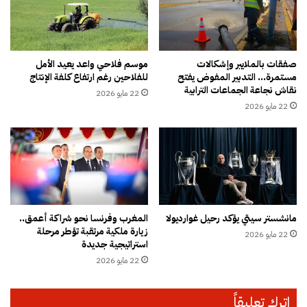
م
ق
ا
ن
س
ب
ي
ا
ة
ل
صفقات بالملايير وإشكالات
موسم فلاحي واعد يعيد الأمل
ا
مستمرة… التدبير المفوض يفتح
للفلاحين رغم ارتفاع كلفة الإنتاج
ق
نقاش نجاعة الجماعات الترابية
ل
ا
22 مايو 2026
م
ن
22 مايو 2026
غ
و
ر
ن
ب
ي
ا
ي
ل
ح
م
ت
ت
ج
مانشستر سيتي يؤكد رحيل غوارديولا
المغرب وفرنسا نحو شراكة أعمق..
و
و
زيارة ملكية مرتقبة تؤطر مرحلة
ا
22 مايو 2026
ن
استراتيجية جديدة
ز
ب
22 مايو 2026
ن
س
ة
ب
ف
ب
اترك تعليقاً
ي
ت