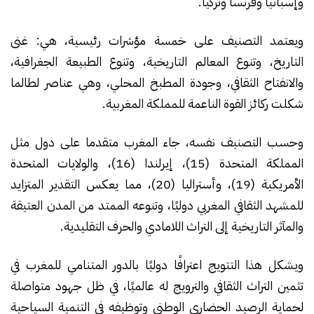
وإسبانيا وفرنسا وتركيا.
ويعتمد التصنيف على خمسة مؤشرات رئيسية، هي: غنى
التاريخ، وتنوع المعالم التاريخية، وتنوع الطبيعة الجغرافية،
والانفتاح الثقافي، وجودة المطبخ المحلي، وهي عناصر لطالما
شكلت ركائز القوة الناعمة للمملكة المغربية.
وحسب التصنيف نفسه، جاء المغرب متقدما على دول مثل
المملكة المتحدة (15)، إيرلندا (16)، والولايات المتحدة
الأمريكية (19)، وأستراليا (20)، مما يعكس التقدير المتزايد
للمشهد الثقافي المغربي دوليًا، وتنوعه الممتد من المدن العتيقة
والمآثر التاريخية إلى التراث اللامادي والحرف التقليدية.
ويشكل هذا التتويج اعترافًا دوليًا بالدور المتنامي للمغرب في
تثمين التراث الثقافي والترويج له عالميًا، في ظل جهود متواصلة
لحماية الرصيد الحضاري الوطني وتوظيفه في التنمية السياحية