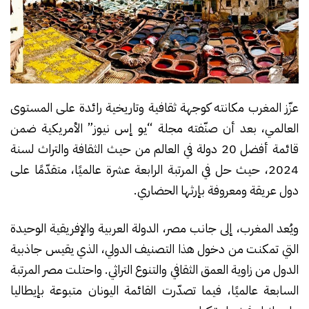
عزّز المغرب مكانته كوجهة ثقافية وتاريخية رائدة على المستوى
العالمي، بعد أن صنّفته مجلة “يو إس نيوز” الأمريكية ضمن
قائمة أفضل 20 دولة في العالم من حيث الثقافة والتراث لسنة
2024، حيث حل في المرتبة الرابعة عشرة عالميًا، متقدّمًا على
دول عريقة ومعروفة بإرثها الحضاري.
ويُعد المغرب، إلى جانب مصر، الدولة العربية والإفريقية الوحيدة
التي تمكنت من دخول هذا التصنيف الدولي، الذي يقيس جاذبية
الدول من زاوية العمق الثقافي والتنوع التراثي. واحتلت مصر المرتبة
السابعة عالميًا، فيما تصدّرت القائمة اليونان متبوعة بإيطاليا