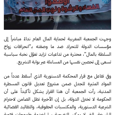
وجهت الجمعية المغربية لحماية المال العام نداءً مباشراً إلى
مؤسسات الدولة للتحرك ضد ما وصفته بـ”انحرافات زواج
السلطة بالمال”، محذرة من تداعيات تزايد تغوّل نخبة سياسية
تسعى إلى تحصين نفسها من المساءلة عبر بوابة التشريع.
وفي تفاعل مع قرار المحكمة الدستورية الذي أسقط عدداً من
المواد المثيرة للجدل ضمن مشروع تعديل قانون المسطرة
المدنية، رأت الجمعية أن هذا القرار يشكل تأكيداً على أن
الحكومة لا تختزل الدولة، بل إن الأخيرة تظل الضامن لاحترام
الشرعية الدستورية، والمكتسبات الحقوقية، والتقاليد القضائية
الراسخة، التي لا يمكن التضحية بها لخدمة طموحات فئوية