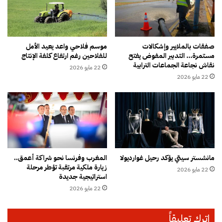
و
و
ا
ق
ل
ا
أ
ل
س
ب
صفقات بالملايير وإشكالات
موسم فلاحي واعد يعيد الأمل
ع
مستمرة… التدبير المفوض يفتح
للفلاحين رغم ارتفاع كلفة الإنتاج
ي
نقاش نجاعة الجماعات الترابية
ا
ض
22 مايو 2026
ر
.
22 مايو 2026
ل
.
م
و
ت
م
ن
ط
خ
ا
ف
ل
ض
ب
مانشستر سيتي يؤكد رحيل غوارديولا
المغرب وفرنسا نحو شراكة أعمق..
ب
زيارة ملكية مرتقبة تؤطر مرحلة
22 مايو 2026
ف
استراتيجية جديدة
ت
22 مايو 2026
ح
ت
ح
اترك تعليقاً
ق