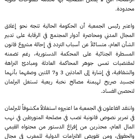
محدودة.
واعتبر رئيس الجمعية أن الحكومة الحالية تتجه نحو إغلاق
المجال المدني ومحاصرة أدوار المجتمع في الرقابة على تدبير
الشأن العام، متسائلاً عن أسباب التردد في إحالة مشروع قانون
المسطرة الجنائية على المحكمة الدستورية، رغم تضمنه
لمقتضيات تمس جوهر المحاكمة العادلة ومبادئ النزاهة
والشفافية، في إشارة إلى المادتين 3 و7 اللتين وصفهما بأنهما
تجسيد صريح لهيمنة مصالح نخبة ريعية تستغل البرلمان
لتحصين الفساد.
وانتقد الفاعلون في الجمعية ما اعتبروه استغلالاً مكشوفاً للبرلمان
في تمرير نصوص قانونية تصب في مصلحة المتورطين في نهب
المال العام، محذرين من إفراغ الدستور من محتواه القيمي
والحقوقي، ومن تقويض الالتزامات الدولية للمغرب في مجال