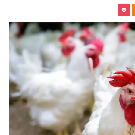
‫Pocket
Odnoklassniki