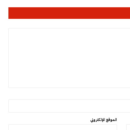
ر
ب
ت
ح
ت
ر
ح
م
ة
م
و
ج
ة
ح
ر
و
ز
خ
ا
ت
الموقع الإلكتروني
ع
ا