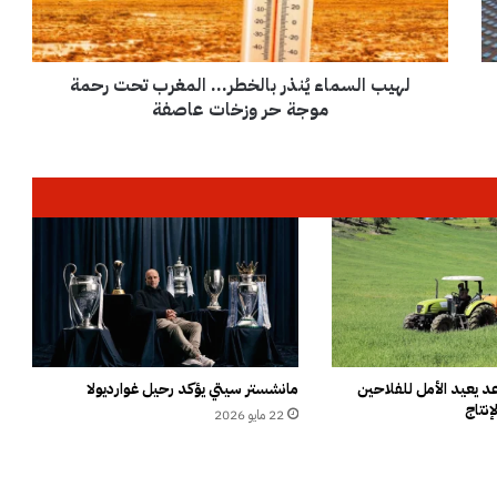
س
م
ا
لهيب السماء يُنذر بالخطر... المغرب تحت رحمة
ء
يُ
موجة حر وزخات عاصفة
ن
ذ
ر
ب
ا
ل
خ
ط
ر
.
.
.
 يعيد الأمل للفلاحين
مانشستر سيتي يؤكد رحيل غوارديولا
إنتاج
ا
22 مايو 2026
ل
م
غ