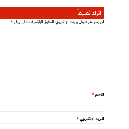
ن
ط
اترك تعليقاً
ا
ق
لن يتم نشر عنوان بريدك الإلكتروني.
الحقول الإلزامية مشار إليها بـ
*
ي
ض
ا
خ
ل
م
ت
ب
ت
ع
م
ل
و
ي
ي
ل
ق
س
ع
*
الاسم
*
و
د
ي
البريد الإلكتروني
*