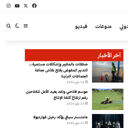
‫X
فيسبوك
YouTube
انست
ولي
منوعات
فيديو
إضافة عمود جا
بحث
الوضع ال
آخر الأخبار
صفقات بالملايير وإشكالات مستمرة…
التدبير المفوض يفتح نقاش نجاعة
الجماعات الترابية
22 مايو 2026
موسم فلاحي واعد يعيد الأمل للفلاحين
رغم ارتفاع كلفة الإنتاج
22 مايو 2026
مانشستر سيتي يؤكد رحيل غوارديولا
22 مايو 2026