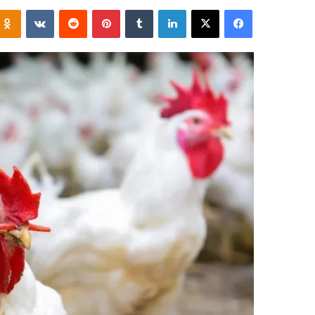
فيسبوك
‫X
لينكدإن
‏Tumblr
بينتيريست
‏Reddit
‏VKontakte