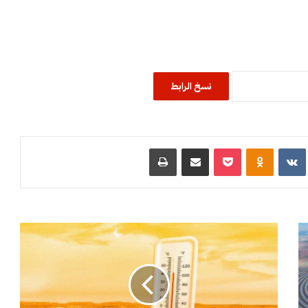
نسخ الرابط
R
‏VKontakte
Odnoklassniki
‫Pocket
مشاركة عبر البريد
طباعة
ل
ه
ي
ب
ا
ل