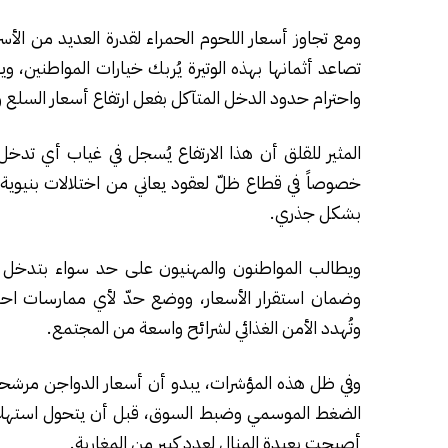
ومع تجاوز أسعار اللحوم الحمراء لقدرة العديد من الأسر
تصاعد أثمانها بهذه الوتيرة يُربك خيارات المواطنين، و
واحترام حدود الدخل المتآكل بفعل ارتفاع أسعار السلع 
المثير للقلق أن هذا الارتفاع يُسجل في غياب أي تد
خصوصاً في قطاع ظلّ لعقود يعاني من اختلالات بنيوية 
بشكل جذري.
ويطالب المواطنون والمهنيون على حد سواء بتدخل ا
وضمان استقرار الأسعار، ووضع حدّ لأي ممارسات احتك
وتُهدد الأمن الغذائي لشرائح واسعة من المجتمع.
وفي ظل هذه المؤشرات، يبدو أن أسعار الدواجن مرشحة ل
الضغط الموسمي وضبط السوق، قبل أن يتحول استهلاك ال
أصبحت بعيدة المنال لعدد كبير من المغاربة.