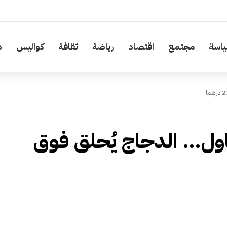
اسة
مجتمع
اقتصاد
رياضة
ثقافة
كواليس
د
ناول… الدجاج يُحلق فوق