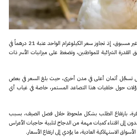
تشهد أسعار لحوم الدجاج بمدينة الدار البيضاء ارتفاعاً غير مسبوق، إذ تجاوز سعر الكيلوغرام الواحد عتبة 21 درهماً في
ق القدرة الشرائية للمواطنين، وتضغط على ميزانيات الأسر ذات
 بل تسجَّل أثمان أعلى في مدن أخرى، حيث بلغ السعر في بعض
ويثير تساؤلات حول خلفيات هذا التصاعد المستمر، خاصة في غياب أي
وفرة، بارتفاع الطلب بشكل ملحوظ خلال فصل الصيف، بسبب
عمدون إلى اقتناء كميات مهمة من الدجاج لتلبية حاجيات الأعراس
أسواق الاستهلاكية العادية، ما يؤدي إلى ارتفاع الأسعار.