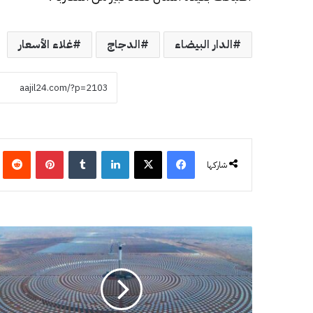
الدار البيضاء
الدجاج
غلاء الأسعار
فيسبوك
‫X
لينكدإن
‏Tumblr
بينتيريست
‏eddit
شاركها
ا
ل
م
غ
ر
ب