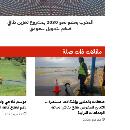
ي
خ
ط
المغرب يخطو نحو 2030 بمشروع تخزين طاقي
و
ن
ضخم بتمويل سعودي
ح
و
2
مقالات ذات صلة
0
3
0
ب
م
ش
ر
و
ع
صفقات بالملايير وإشكالات مستمرة…
موسم فلاحي واعد
التدبير المفوض يفتح نقاش نجاعة
رغم ارتفاع كلفة ال
ت
الجماعات الترابية
خ
22 مايو 2026
ز
22 مايو 2026
ي