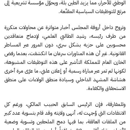
الوطني للأحرار، مما يزيد الطين بلّة، ويحوّل مؤسسة تشريعية إلى
مرتع للتوظيفات السياسية المقنّعة.
وتروج داخل أروقة المجلس أخبار متواترة عن محاولات متكررة
من طرف رئيسه، رشيد الطالبي العلمي، لإدماج متعاقدين
محسوبين على حزبه بشكل سري، دون المرور عبر المساطر
القانونية. غير أن هذه المناورات سرعان ما انكشفت، بعدما رفض
الخازن العام للمملكة التأشير على هذه التوظيفات المشبوهة،
لكونها لم تمر عبر مباراة رسمية أو إعلان علني، ما عرّى مرة أخرى
هشاشة المشهد الداخلي وسيادة منطق الولاءات على منطق
الاستحقاق والكفاءة.
وللمفارقة، فإن الرئيس السابق الحبيب المالكي، ورغم كل
الانتقادات التي وُجهت له، أنهى ولايته وقد قام بتسوية عدد كبير
من الملفات العالقة، بما فيها دمج الملحقين وتسوية وضعية