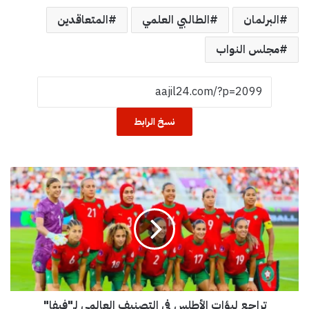
البرلمان
الطالبي العلمي
المتعاقدين
مجلس النواب
نسخ الرابط
ت
ر
ا
ج
ع
ل
ب
ؤ
ا
تراجع لبؤات الأطلس في التصنيف العالمي لـ"فيفا"
ت