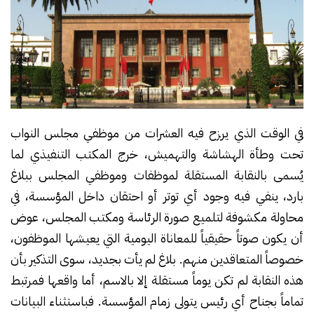
في الوقت الذي يرزح فيه العشرات من موظفي مجلس النواب
تحت وطأة الهشاشة والتهميش، خرج المكتب التنفيذي لما
يُسمى بالنقابة المستقلة لموظفات وموظفي المجلس ببلاغ
بارد، ينفي فيه وجود أي توتر أو احتقان داخل المؤسسة، في
محاولة مكشوفة لتلميع صورة الرئاسة ومكتب المجلس، عوض
أن يكون صوتاً حقيقياً للمعاناة اليومية التي يعيشها الموظفون،
خصوصاً المتعاقدين منهم. بلاغ لم يأت بجديد، سوى التذكير بأن
هذه النقابة لم تكن يوماً مستقلة إلا بالاسم، أما واقعها فمرتبط
تماماً بجناح أي رئيس يتولى زمام المؤسسة. فباستثناء البيانات