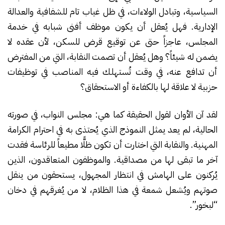
السياسية، وتبادل الولاءات، في ظل غياب تام للشفافية والعدالة
الإدارية. فهل يُعقل أن يكون موظف أفنى شبابه في خدمة
المجلس، عاجزاً حتى عن توقيع قرض للسكن، لأن عقده لا
يضمن له شيئاً؟ وهل يُعقل أن تصمت النقابة، التي من المفترض
أن تدافع عنه، في وقت تُستهلك فيه المناصب في توظيفات
حزبية لا علاقة لها بالكفاءة أو الاستحقاق؟
لقد آن الأوان لقول الحقيقة كما هي: مجلس النواب، في صورته
الحالية، لم يعد يمثل النموذج الذي يُحتذى به في احترام الكرامة
المهنية. والنقابة التي اختارت أن تكون ظلًّا مطيعاً للرئاسة فقدت
آخر ما تبقى لها من مصداقية. والموظفون المتعاقدون، الذين
يُركنون على الهامش في انتظار المجهول، يستحقون من ينقل
صوتهم ويُشعل شمعة في هذا الظلام، لا من يُغرقهم في دخان
“لبخور”.