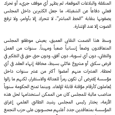
المنمّقة والبلاغات الموقعة، لم يظهر أي موقف جريء أو تحرك
فعلي دفاعاً عن الشغيلة، ما جعل الكثيرين داخل المجلس
يصفونها بنقابة “الخط المباشر”، لا تتحرك إلا بأوامر، ولا ترفع
الصوت إلا عند الإشارة.
وسط هذا الصمت النقابي العميق، يعيش موظفو المجلس
المتعاقدون وضعاً إنسانياً صعباً ومهيناً. سنوات من العمل
والتفاني، دون أي تسوية، دون أفق، ودون حتى حق في التفكير في
قرض سكني أو مشروع عائلي بسيط، مخافة إنهاء العقد في أي
لحظة. العشرات منهم أمضوا أكثر من عشر سنوات داخل
مؤسسة يُفترض أن تكون رمزاً للعدالة والاستقرار، لكنهم ما زالوا
يُعاملون كأرقام مؤقتة قابلة للإلغاء. وبينما تمنح الحكومة سنوياً
مناصب مالية للمجلس كان من الممكن استخدامها لحل هذه
الأزمة، يختار رئيس المجلس رشيد الطالبي العلمي إغراق
المؤسسة بمتعاقدين جدد أغلبهم محسوبون على حزب التجمع