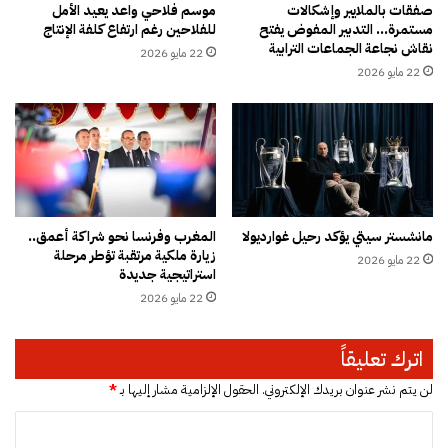
ي
ر
صفقات بالملايير وإشكالات
موسم فلاحي واعد يعيد الأمل
ل
مستمرة… التدبير المفوض يفتح
للفلاحين رغم ارتفاع كلفة الإنتاج
و
نقاش نجاعة الجماعات الترابية
ـ
ع
22 مايو 2026
"
ت
22 مايو 2026
ف
خ
ي
ز
ف
ي
ا
ن
"
ط
ا
ق
مانشستر سيتي يؤكد رحيل غوارديولا
المغرب وفرنسا نحو شراكة أعمق..
ي
زيارة ملكية مرتقبة تؤطر مرحلة
22 مايو 2026
ض
استراتيجية جديدة
خ
22 مايو 2026
م
ب
ت
اترك تعليقاً
م
و
لن يتم نشر عنوان بريدك الإلكتروني.
الحقول الإلزامية مشار إليها بـ
*
ي
ا
ل