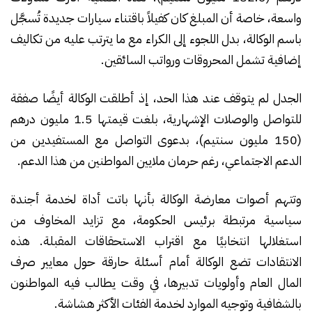
واسعة، خاصة أن المبلغ كان كفيلاً باقتناء سيارات جديدة تُسجَّل
باسم الوكالة، بدل اللجوء إلى الكراء مع ما يترتب عليه من تكاليف
إضافية تشمل المحروقات ورواتب السائقين.
الجدل لم يتوقف عند هذا الحد، إذ أطلقت الوكالة أيضًا صفقة
للتواصل والوصلات الإشهارية، بلغت قيمتها 1.5 مليون درهم
(150 مليون سنتيم)، بدعوى التواصل مع المستفيدين من
الدعم الاجتماعي، رغم حرمان ملايين المواطنين من هذا الدعم.
وتتهم أصوات معارضة الوكالة بأنها باتت أداة لخدمة أجندة
سياسية مرتبطة برئيس الحكومة، مع تزايد المخاوف من
استغلالها انتخابيًا مع اقتراب الاستحقاقات المقبلة. هذه
الانتقادات تضع الوكالة أمام أسئلة حارقة حول معايير صرف
المال العام وأولويات تدبيرها، في وقت يطالب فيه المواطنون
بالشفافية وتوجيه الموارد لخدمة الفئات الأكثر هشاشة.