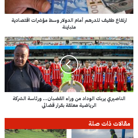
ط
ف
ي
ارتفاع طفيف للدرهم أمام الدولار وسط مؤشرات اقتصادية
ف
ل
متباينة
ل
د
ا
ر
ل
ه
ن
م
ا
أ
ص
م
ي
ا
ر
م
ي
ا
ي
ل
الناصيري يربك الوداد من وراء القضبان… ورئاسة الشركة
ر
د
ب
الرياضية معلقة بقرار قضائي
و
ك
ل
ا
مقالات ذات صلة
ا
ل
ر
و
و
د