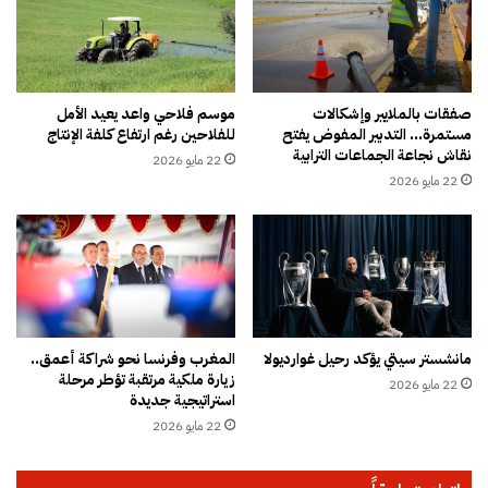
س
ا
ط
د
م
م
ؤ
ن
ش
و
صفقات بالملايير وإشكالات
موسم فلاحي واعد يعيد الأمل
ر
مستمرة… التدبير المفوض يفتح
للفلاحين رغم ارتفاع كلفة الإنتاج
ر
نقاش نجاعة الجماعات الترابية
ا
ا
22 مايو 2026
ت
ء
22 مايو 2026
ا
ا
ق
ل
ت
ق
ص
ض
ا
ب
د
ا
ي
ن
مانشستر سيتي يؤكد رحيل غوارديولا
المغرب وفرنسا نحو شراكة أعمق..
ة
…
زيارة ملكية مرتقبة تؤطر مرحلة
م
22 مايو 2026
و
استراتيجية جديدة
ت
ر
22 مايو 2026
ب
ئ
ا
ا
ي
س