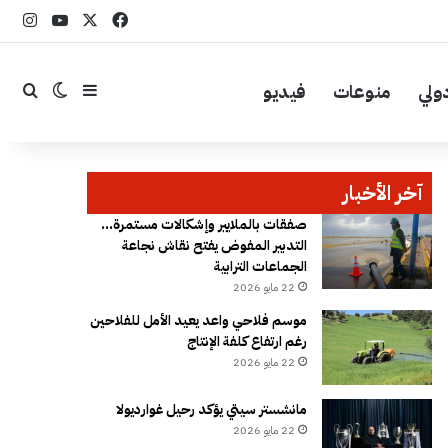
‫X
فيسبوك
YouTube
انست
ولي
منوعات
فيديو
إضافة عمود جا
بحث
الوضع ال
آخر الأخبار
صفقات بالملايير وإشكالات مستمرة…
التدبير المفوض يفتح نقاش نجاعة
الجماعات الترابية
22 مايو 2026
موسم فلاحي واعد يعيد الأمل للفلاحين
رغم ارتفاع كلفة الإنتاج
22 مايو 2026
مانشستر سيتي يؤكد رحيل غوارديولا
22 مايو 2026