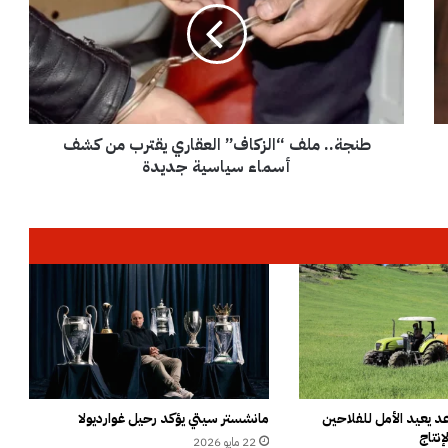
ة
.
.
م
ل
ف
طنجة.. ملف “الزكاف” العقاري يقترب من كشف
“
ا
أسماء سياسية جديدة
ل
ز
ك
ا
ف
”
ا
ل
ع
ق
ا
ر
 يعيد الأمل للفلاحين
مانشستر سيتي يؤكد رحيل غوارديولا
إنتاج
ي
22 مايو 2026