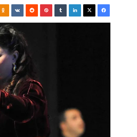
فيسبوك
‫X
لينكدإن
‏Tumblr
بينتيريست
‏Reddit
‏VKontakte