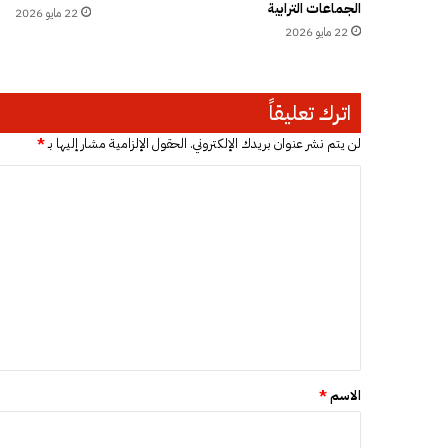
الجماعات الترابية
ا
22 مايو 2026
ك
22 مايو 2026
ش
و
ت
اترك تعليقاً
و
ق
لن يتم نشر عنوان بريدك الإلكتروني.
الحقول الإلزامية مشار إليها بـ
*
ف
ه
ا
م
ل
ؤ
ت
ق
ت
ع
اً
ل
ع
ن
ي
ا
ق
ل
ع
*
الاسم
*
م
ل