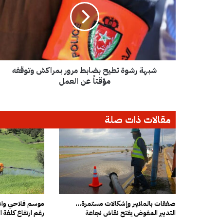
ة
ر
ش
و
ة
ت
شبهة رشوة تطيح بضابط مرور بمراكش وتوقفه
ط
ي
مؤقتاً عن العمل
ح
ب
ض
مقالات ذات صلة
ا
ب
ط
م
ر
و
ر
ب
م
صفقات بالملايير وإشكالات مستمرة…
موسم فلاحي واعد
التدبير المفوض يفتح نقاش نجاعة
رغم ارتفاع كلفة ال
ر