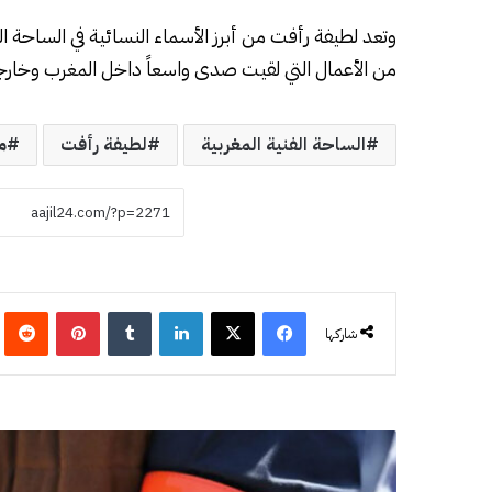
وتعد لطيفة رأفت من أبرز الأسماء النسائية في الساحة ا
من الأعمال التي لقيت صدى واسعاً داخل المغرب وخارج
الساحة الفنية المغربية
لطيفة رأفت
م
فيسبوك
‫X
لينكدإن
‏Tumblr
بينتيريست
‏eddit
شاركها
ش
ب
ه