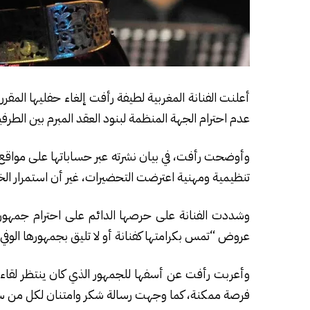
أعلنت الفنانة المغربية لطيفة رأفت إلغاء حفليها المقرر
عدم احترام الجهة المنظمة لبنود العقد المبرم بين الطرفي
وأوضحت رأفت، في بيان نشرته عبر حساباتها على مواقع ا
تنظيمية ومهنية اعترضت التحضيرات، غير أن استمرار الخلاف
وشددت الفنانة على حرصها الدائم على احترام جمهورها و
عروض “تمس بكرامتها كفنانة أو لا تليق بجمهورها الوفي”
وأعربت رأفت عن أسفها للجمهور الذي كان ينتظر لقاء
فرصة ممكنة، كما وجهت رسالة شكر وامتنان لكل من س