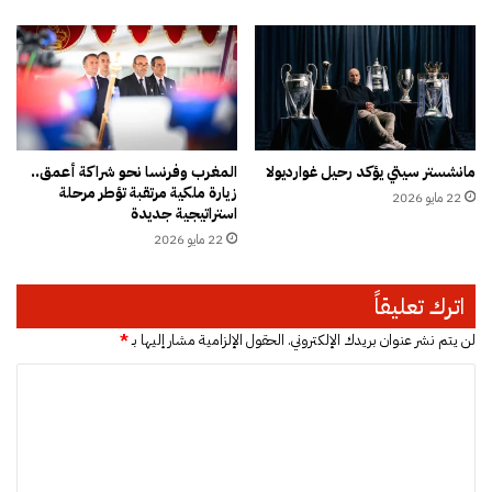
ه
ة
م
”
ت
د
ح
ا
ت
خ
ن
ل
ي
م
مانشستر سيتي يؤكد رحيل غوارديولا
المغرب وفرنسا نحو شراكة أعمق..
ر
س
زيارة ملكية مرتقبة تؤطر مرحلة
ا
22 مايو 2026
ت
استراتيجية جديدة
ن
ش
22 مايو 2026
ا
ف
ل
ى
ا
ا
اترك تعليقاً
ن
ب
ت
ن
لن يتم نشر عنوان بريدك الإلكتروني.
الحقول الإلزامية مشار إليها بـ
*
ق
ر
ا
ا
ش
د
د
ل
ا
و
ت
ت
ت
ط
ع