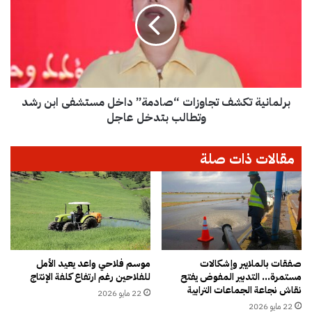
ا
م
م
ا
ج
ن
ح
ي
ك
ة
و
ت
م
برلمانية تكشف تجاوزات “صادمة” داخل مستشفى ابن رشد
ك
ي
ش
وتطالب بتدخل عاجل
ب
ف
ـ
ت
مقالات ذات صلة
1
ج
.
ا
2
و
5
ز
م
ا
ل
ت
ي
“
ا
ص
صفقات بالملايير وإشكالات
موسم فلاحي واعد يعيد الأمل
ر
مستمرة… التدبير المفوض يفتح
للفلاحين رغم ارتفاع كلفة الإنتاج
ا
نقاش نجاعة الجماعات الترابية
د
د
22 مايو 2026
ر
م
22 مايو 2026