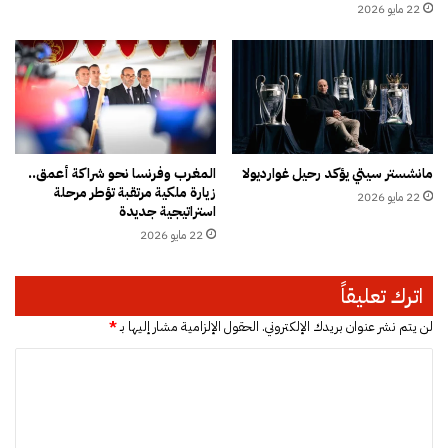
ي
اً
22 مايو 2026
س
ن
ج
ض
م
ا
ا
ل
ع
ي
ة
اً
ا
ض
مانشستر سيتي يؤكد رحيل غوارديولا
المغرب وفرنسا نحو شراكة أعمق..
ل
د
زيارة ملكية مرتقبة تؤطر مرحلة
ع
22 مايو 2026
"
استراتيجية جديدة
ط
ا
22 مايو 2026
ا
ل
ط
و
ر
ص
اترك تعليقاً
ة
ا
ي
لن يتم نشر عنوان بريدك الإلكتروني.
الحقول الإلزامية مشار إليها بـ
*
ة
ا
"
ف
ل
ي
ت
ق