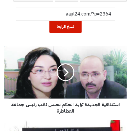
نسخ الرابط
ا
س
ت
ئ
ن
ا
ف
ي
ة
استئنافية الجديدة تؤيد الحكم بحبس نائب رئيس جماعة
ا
ل
العطاطرة
ج
د
ن
ي
ق