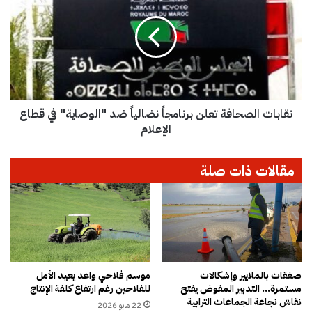
د
ا
ة
ب
ت
ا
ؤ
ت
ي
ا
د
ل
ا
ص
ل
نقابات الصحافة تعلن برنامجاً نضالياً ضد "الوصاية" في قطاع
ح
ح
ا
الإعلام
ك
ف
م
ة
مقالات ذات صلة
ب
ت
ح
ع
ب
ل
س
ن
ن
ب
ا
ر
ئ
ن
ب
ا
صفقات بالملايير وإشكالات
موسم فلاحي واعد يعيد الأمل
ر
مستمرة… التدبير المفوض يفتح
للفلاحين رغم ارتفاع كلفة الإنتاج
م
نقاش نجاعة الجماعات الترابية
ئ
ج
22 مايو 2026