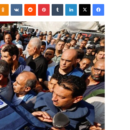
فيسبوك
‫X
لينكدإن
‏Tumblr
بينتيريست
‏Reddit
‏VKontakte