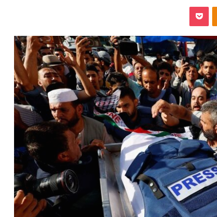
‫Pocket
Odnoklassniki