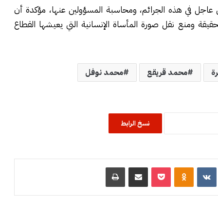
ق عاجل في هذه الجرائم، ومحاسبة المسؤولين عنها، مؤكدة أن
ة ومنع نقل صورة المأساة الإنسانية التي يعيشها القطاع
رة
محمد قريقع
محمد نوفل
نسخ الرابط
R
‏VKontakte
Odnoklassniki
‫Pocket
مشاركة عبر البريد
طباعة