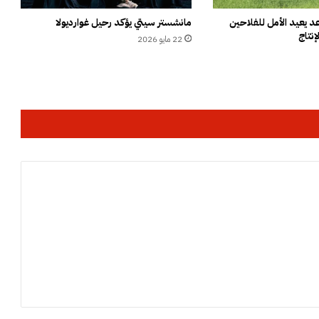
ا
ن
 يعيد الأمل للفلاحين
مانشستر سيتي يؤكد رحيل غوارديولا
إنتاج
ي
22 مايو 2026
خ
ط
ط
ل
ص
ن
ا
ع
ة
م
ت
ف
ج
ر
ا
ت
و
أ