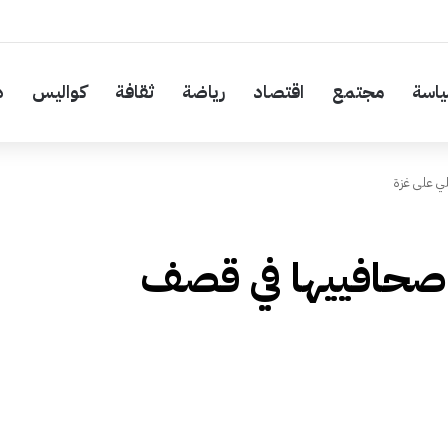
اسة
مجتمع
اقتصاد
رياضة
ثقافة
كواليس
د
لي على غزة
ن صحافييها في قصف