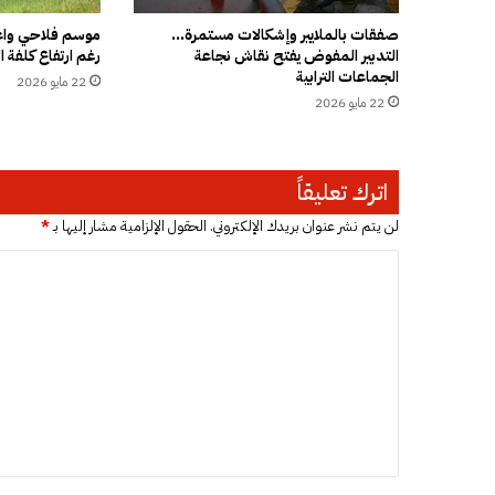
ب
ا
صفقات بالملايير وإشكالات مستمرة…
موسم فلاحي واعد
التدبير المفوض يفتح نقاش نجاعة
رغم ارتفاع كلفة ال
ت
الجماعات الترابية
“
22 مايو 2026
م
22 مايو 2026
ش
ف
رّ
اترك تعليقاً
ة
”
لن يتم نشر عنوان بريدك الإلكتروني.
الحقول الإلزامية مشار إليها بـ
*
ف
ي
ا
ص
ل
ف
ت
ق
ا
ع
ت
ل
ع
م
ي
و
ق
م