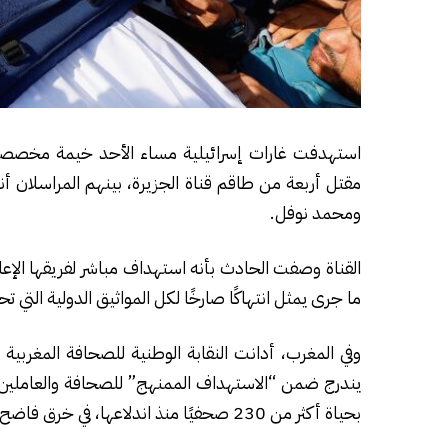
استهدفت غارات إسرائيلية مساء الأحد خيمة مخصصة
مقتل أربعة من طاقم قناة الجزيرة، بينهم المراسلان 
ومحمد نوفل.
القناة وصفت الحادث بأنه استهداف مباشر لفريقها الإعلا
ما جرى يمثل انتهاكًا صارخًا لكل المواثيق الدولية التي ت
وفي المغرب، أدانت النقابة الوطنية للصحافة المغربية 
يندرج ضمن “الاستهداف الممنهج” للصحافة والعاملين في 
بحياة أكثر من 230 صحفيًا منذ اندلاعها، في خرق فاضح للقانون الدولي الإنساني.