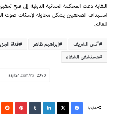
النقابة دعت المحكمة الجنائية الدولية إلى فتح تحقي
استهداف الصحفيين يشكل محاولة لإسكات صوت الحقيق
للعالم.
أنس الشريف
إبراهيم ظاهر
قناة الجزي
مستشفى الشفاء
فيسبوك
‫X
لينكدإن
‏Tumblr
بينتيريست
‏eddit
شاركها