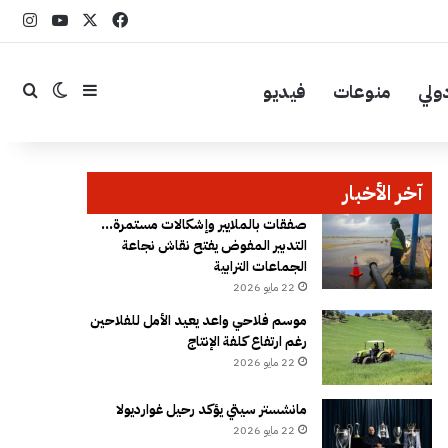
‫X
فيسبوك
YouTube
انست
ولي
منوعات
فيديو
إضافة عمود جا
بحث
الوضع ال
آخر الأخبار
صفقات بالملايير وإشكالات مستمرة…
التدبير المفوض يفتح نقاش نجاعة
الجماعات الترابية
22 مايو 2026
موسم فلاحي واعد يعيد الأمل للفلاحين
رغم ارتفاع كلفة الإنتاج
22 مايو 2026
مانشستر سيتي يؤكد رحيل غوارديولا
22 مايو 2026