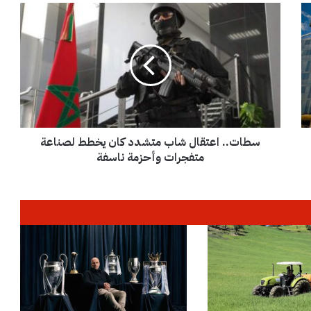
س
ط
ا
ت
.
.
ا
ع
ت
سطات.. اعتقال شاب متشدد كان يخطط لصناعة
ق
ا
متفجرات وأحزمة ناسفة
ل
ش
ا
ب
م
ت
ش
د
د
ك