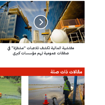
م
ف
ت
ش
ي
ة
ا
ل
م
مفتشية المالية تكشف تلاعبات “مشفرّة” في
ا
ل
صفقات عمومية تهم مؤسسات كبرى
ي
ة
ت
مقالات ذات صلة
ك
ش
ف
ت
ل
ا
ع