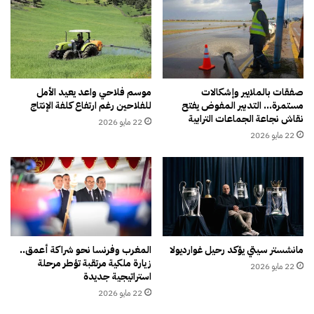
و
ب
ا
ا
ن
ل
س
ق
ل
ن
ط
ي
ة
ط
صفقات بالملايير وإشكالات
موسم فلاحي واعد يعيد الأمل
ف
مستمرة… التدبير المفوض يفتح
للفلاحين رغم ارتفاع كلفة الإنتاج
ر
نقاش نجاعة الجماعات الترابية
ي
ة
22 مايو 2026
ح
ت
22 مايو 2026
ف
ش
ر
ر
آ
د
ب
1
ا
8
ر
أ
س
س
مانشستر سيتي يؤكد رحيل غوارديولا
المغرب وفرنسا نحو شراكة أعمق..
ر
ر
زيارة ملكية مرتقبة تؤطر مرحلة
ي
22 مايو 2026
ة
استراتيجية جديدة
ة
و
22 مايو 2026
ب
ت
ا
ج