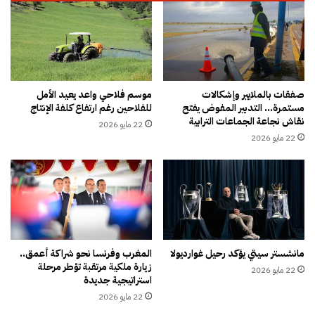
ا
ط
ت
ن
س
ج
ي
ة
ا
.
ح
.
ي
م
صفقات بالملايير وإشكالات
موسم فلاحي واعد يعيد الأمل
ة
مستمرة… التدبير المفوض يفتح
للفلاحين رغم ارتفاع كلفة الإنتاج
ي
نقاش نجاعة الجماعات الترابية
و
ا
22 مايو 2026
ع
ه
22 مايو 2026
ق
م
ا
ل
ر
و
ا
ث
ت
ة
ب
ت
ا
س
مانشستر سيتي يؤكد رحيل غوارديولا
المغرب وفرنسا نحو شراكة أعمق..
ل
ي
زيارة ملكية مرتقبة تؤطر مرحلة
خ
22 مايو 2026
ل
استراتيجية جديدة
ا
ن
22 مايو 2026
ر
ح
ج