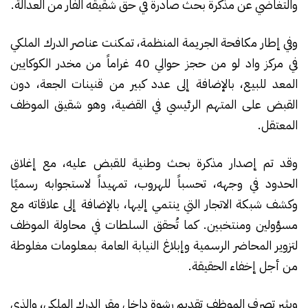
والتغاضي عن مذكرة بحث صادرة في حق شقيقه الفار من العدالة.
وفي إطار مكافحة الجريمة المنظمة، تمكنت عناصر الدرك الملكي
في مركز واد لو من حجز حوالي 40 غراماً من مخدر الكوكايين
المعد للبيع، بالإضافة إلى عدد كبير من قنينات الجعة، دون
القبض على المتهم الرئيسي في القضية، وهو شقيق الموظف
المعتقل.
وقد تم إصدار مذكرة بحث وطنية للقبض عليه، مع إغلاق
الحدود في وجهه، تحسباً للهروب، تمهيداً لاستجوابه رسميًا
وكشف شبكة الاتجار التي ينتمي إليها، بالإضافة إلى علاقاته مع
مسؤولين ومنتخبين. كما تُحقق السلطات في محاولة الموظف
لتزوير المحاضر الرسمية وإبلاغ النيابة العامة بمعلومات مغلوطة
من أجل إخفاء الحقيقة.
ويثير تصرف الموظف تقديم رشوة داخل مقر الدرك الملكي، والذي