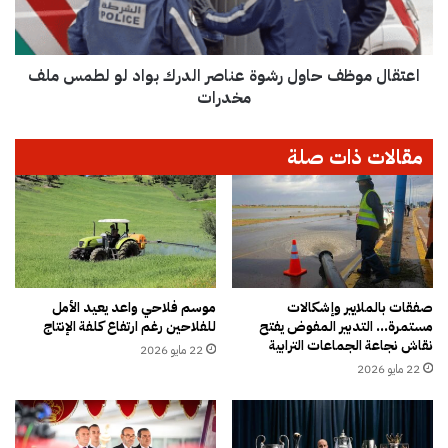
ت
م
ض
و
و
ظ
ا
اعتقال موظف حاول رشوة عناصر الدرك بواد لو لطمس ملف
ف
ح
ح
مخدرات
ي
ا
ش
و
مقالات ذات صلة
ف
ل
ش
ر
ا
ش
و
و
ن
ة
و
ع
ا
ن
س
ا
صفقات بالملايير وإشكالات
موسم فلاحي واعد يعيد الأمل
ت
مستمرة… التدبير المفوض يفتح
للفلاحين رغم ارتفاع كلفة الإنتاج
ص
نقاش نجاعة الجماعات الترابية
ن
ر
22 مايو 2026
ف
ا
22 مايو 2026
ا
ل
ر
د
ب
ر