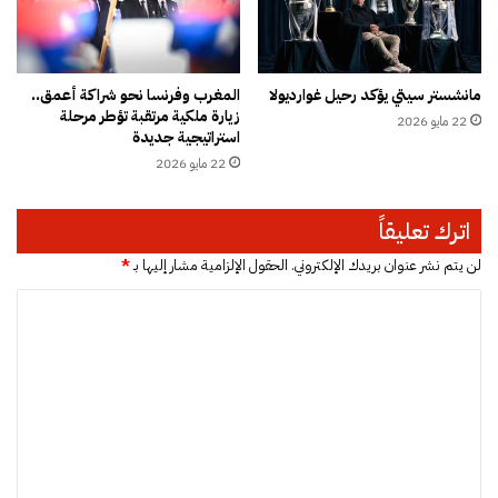
ر
ك
ي
ب
و
و
ج
ا
مانشستر سيتي يؤكد رحيل غوارديولا
المغرب وفرنسا نحو شراكة أعمق..
و
د
زيارة ملكية مرتقبة تؤطر مرحلة
ي
22 مايو 2026
ل
استراتيجية جديدة
ل
و
22 مايو 2026
ا
ل
ح
ط
ت
م
اترك تعليقاً
و
س
ا
م
لن يتم نشر عنوان بريدك الإلكتروني.
الحقول الإلزامية مشار إليها بـ
*
ئ
ل
ا
ه
ف
ا
م
ل
خ
ت
د
ر
ع
ا
ل
ت
ي