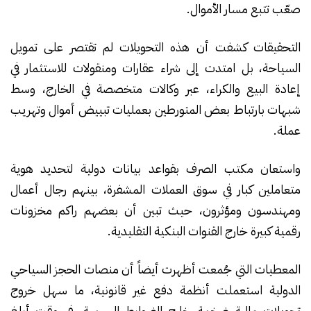
صعّب تتبع مسار الأموال.
التحقيقات كشفت أن هذه التحويلات لم تقتصر على تمويل
السياحة، بل امتدت إلى شراء عقارات ومنقولات للاستثمار في
إعادة البيع والكراء، عبر وكالات متخصصة في الخارج، وسط
شبهات بارتباط بعض المتورطين بعمليات تبييض أموال وتهريب
عملة.
واستعان مكتب الصرف بقواعد بيانات دولية لتحديد هوية
متعاملين كبار في سوق العملات المشفرة، بينهم رجال أعمال
ومهندسون ومؤثرون، حيث تبين أن بعضهم راكم مخزونات
رقمية كبيرة خارج القنوات البنكية التقليدية.
المعطيات التي جُمعت أظهرت أيضاً أن منصات الحجز السياحي
الدولية استعملت أنظمة دفع غير قانونية، ما سهل خروج
تحويلات مالية ضخمة خارج الضوابط الرسمية، في وقت أبلغ