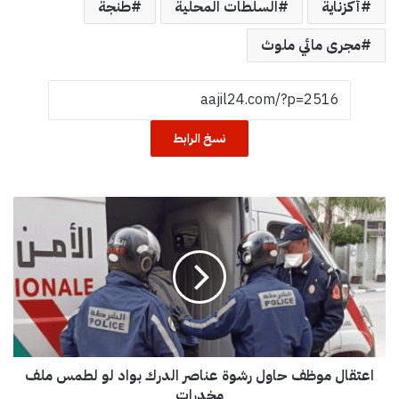
أكزناية
السلطات المحلية
طنجة
مجرى مائي ملوث
نسخ الرابط
ا
ع
ت
ق
ا
ل
م
و
ظ
اعتقال موظف حاول رشوة عناصر الدرك بواد لو لطمس ملف
ف
ح
مخدرات