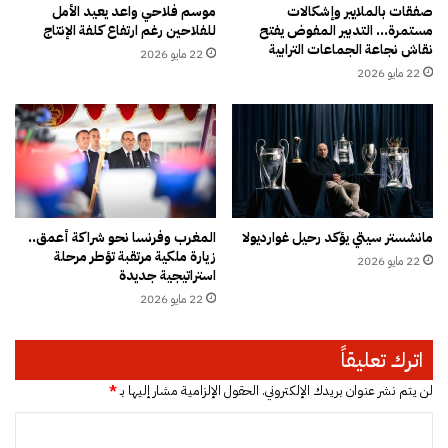
ل
ث
صفقات بالملايير وإشكالات
موسم فلاحي واعد يعيد الأمل
و
مستمرة… التدبير المفوض يفتح
للفلاحين رغم ارتفاع كلفة الإنتاج
ي
نقاش نجاعة الجماعات الترابية
ل
ر
22 مايو 2026
ط
غ
22 مايو 2026
م
ض
س
ب
م
م
ل
غ
ف
ا
م
ر
خ
ب
مانشستر سيتي يؤكد رحيل غوارديولا
المغرب وفرنسا نحو شراكة أعمق..
د
ة
زيارة ملكية مرتقبة تؤطر مرحلة
ر
22 مايو 2026
ا
استراتيجية جديدة
ا
ل
22 مايو 2026
ت
خ
ا
ر
اترك تعليقاً
ج
و
لن يتم نشر عنوان بريدك الإلكتروني.
الحقول الإلزامية مشار إليها بـ
*
ت
ا
ج