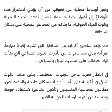
وتعبر أوساط محلية عن تخوفها من أن يؤدي استمرار هذه
الأوضاع إلى أضرار بيئية جسيمة، تشمل تدهور الحياة البحرية
وتلوث المياه الجوفية، ما يفاقم من المخاطر الصحية على سكان
المنطقة.
هذا ويُعد شاطئ أكزناية من المناطق التي تشهد إقبالاً متزايداً،
غير أنه يعاني منذ سنوات من تأثيرات التلوث الصناعي التي بدأت
تترك بصماتها على المشهد البيئي والسياحي.
في انتظار تحرك عاجل للجهات المختصة، يبقى ملف التلوث
البيئي في أكزناية على رأس أولويات سكان طنجة والمصطافين،
مطالبين بمحاسبة المتسببين وتأهيل الشاطئ لاستعادة جودته
وحمايته من أي ممارسات تلحق به الضرر.