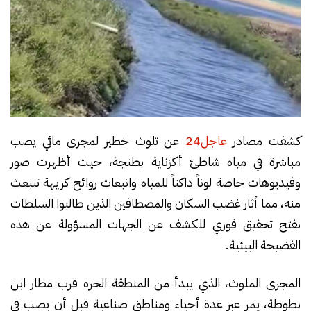
كشفت مصادر
عاجل24
عن تلوث خطير لمجرى مائي يصب
مباشرة في مياه شاطئ أكزناية بطنجة، حيث أظهرت صور
وفيديوهات خاصة لوناً داكناً للمياه وانبعاث روائح كريهة تنبعث
منه، مما أثار غضب السكان والمصطافين الذين طالبوا السلطات
بفتح تحقيق فوري للكشف عن الجهات المسؤولة عن هذه
الفضيحة البيئية.
المجرى الملوث، الذي يبدأ من المنطقة الحرة قرب مطار ابن
بطوطة، يمر عبر عدة أحياء ومناطق صناعية قبل أن يصب في