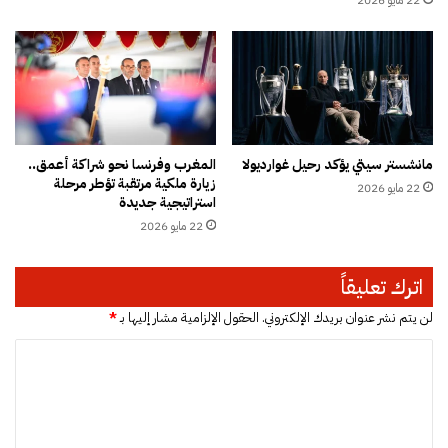
ف
22 مايو 2026
ا
ي
م
إ
ع
ي
م
ق
ل
ا
م
ف
ر
ق
مانشستر سيتي يؤكد رحيل غوارديولا
المغرب وفرنسا نحو شراكة أعمق..
ن
ط
زيارة ملكية مرتقبة تؤطر مرحلة
ل
22 مايو 2026
ا
استراتيجية جديدة
ل
ر
22 مايو 2026
ش
ب
ر
ا
ط
ل
اترك تعليقاً
ة
ر
ح
لن يتم نشر عنوان بريدك الإلكتروني.
الحقول الإلزامية مشار إليها بـ
*
ا
ا
م
ن
ل
ة
ت
ع