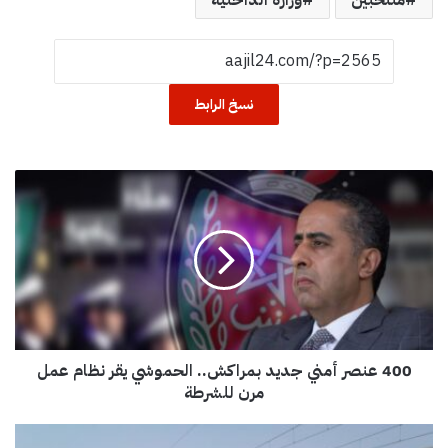
نسخ الرابط
4
0
0
ع
ن
ص
ر
أ
م
400 عنصر أمني جديد بمراكش.. الحموشي يقر نظام عمل
ن
ي
مرن للشرطة
ج
د
ت