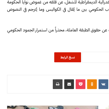
ونفدرالية الديمقراطية للشغل، عن قلقه من غموض نوايا الحكومة
اب الحكومي بين ما يُقال في الكواليس وما يُترجم في النصوص
ة عن حقوق الطبقة العاملة، محذراً من استمرار الجمود الحكومي
نسخ الرابط
R
‏VKontakte
Odnoklassniki
‫Pocket
مشاركة عبر البريد
طباعة
ا