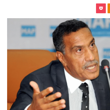
‫Pocket
Odnoklassniki