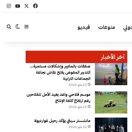
‫X
فيسبوك
YouTube
انست
ولي
منوعات
فيديو
إضافة عمود جا
بحث
الوضع ال
آخر الأخبار
صفقات بالملايير وإشكالات مستمرة…
التدبير المفوض يفتح نقاش نجاعة
الجماعات الترابية
22 مايو 2026
موسم فلاحي واعد يعيد الأمل للفلاحين
رغم ارتفاع كلفة الإنتاج
22 مايو 2026
مانشستر سيتي يؤكد رحيل غوارديولا
22 مايو 2026