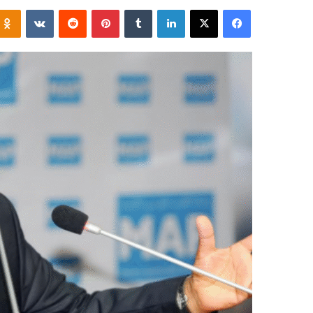
فيسبوك
‫X
لينكدإن
‏Tumblr
بينتيريست
‏Reddit
‏VKontakte