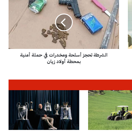
ل
ش
ر
ط
ة
ت
ح
ج
الشرطة تحجز أسلحة ومخدرات في حملة أمنية
ز
أ
بمحطة أولاد زيان
س
ل
ح
ة
و
م
خ
د
ر
ا
ت