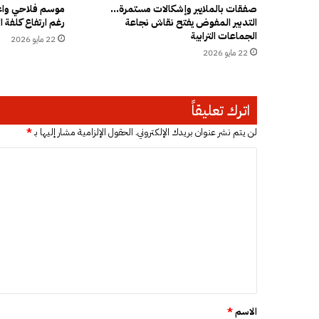
ب
صفقات بالملايير وإشكالات مستمرة…
موسم فلاحي واعد
التدبير المفوض يفتح نقاش نجاعة
رغم ارتفاع كلفة ال
ي
الجماعات الترابية
ض
22 مايو 2026
ا
22 مايو 2026
ء
ف
ي
اترك تعليقاً
خ
ت
لن يتم نشر عنوان بريدك الإلكتروني.
الحقول الإلزامية مشار إليها بـ
*
ا
م
ا
ت
ل
ع
ت
ا
م
ع
ل
ل
ا
ت
ي
ا
ق
ل
ج
*
الاسم
*