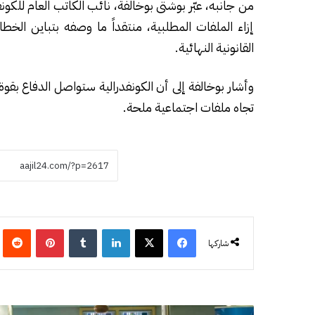
من جانبه، عبّر بوشتى بوخالفة، نائب الكاتب العام للك
إزاء الملفات المطلبية، منتقداً ما وصفه بتباين الخط
القانونية النهائية.
وأشار بوخالفة إلى أن الكونفدرالية ستواصل الدفاع بقو
تجاه ملفات اجتماعية ملحة.
فيسبوك
‫X
لينكدإن
‏Tumblr
بينتيريست
‏eddit
شاركها
ت