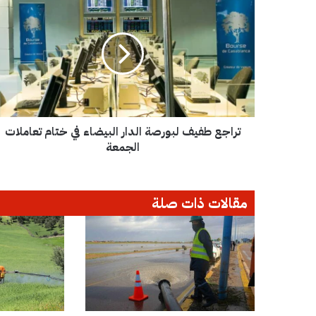
ر
ا
ج
ع
ط
ف
ي
ف
تراجع طفيف لبورصة الدار البيضاء في ختام تعاملات
ل
ب
الجمعة
و
ر
ص
مقالات ذات صلة
ة
ا
ل
د
ا
ر
ا
ل