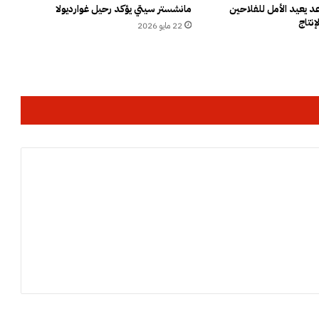
ف
 يعيد الأمل للفلاحين
مانشستر سيتي يؤكد رحيل غوارديولا
إنتاج
ي
22 مايو 2026
ح
م
ل
ة
أ
م
ن
ي
ة
ب
م
ح
ط
ة
أ
و
ل
ا
د