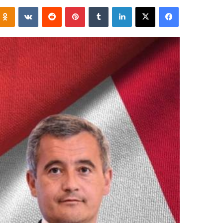
فيسبوك
‫X
لينكدإن
‏Tumblr
بينتيريست
‏Reddit
‏VKontakte