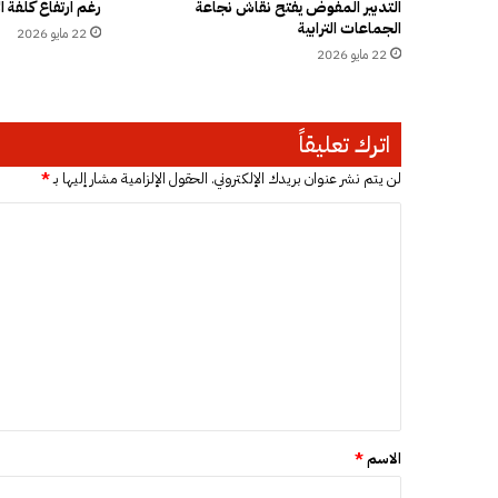
ل
التدبير المفوض يفتح نقاش نجاعة
رغم ارتفاع كلفة ال
الجماعات الترابية
ا
22 مايو 2026
ل
22 مايو 2026
م
ل
ك
اترك تعليقاً
ا
ل
لن يتم نشر عنوان بريدك الإلكتروني.
الحقول الإلزامية مشار إليها بـ
*
ع
م
ا
و
ل
م
ت
ي
.
ع
.
ل
ا
س
ي
ت
ق
ف
س
*
الاسم
*
ا
ر