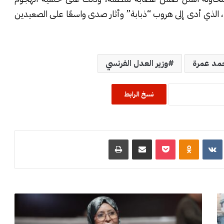
الدموي على شاحنة السجن في فرنسا خلال ماي 2024، الذي أدى إلى هروب “ذبابة” وأثار صدى واسعًا على الصعيدين
مد عمرة
وزير العدل الفرنسي
نسخ الرابط
R
‏VKontakte
Odnoklassniki
‫Pocket
مشاركة عبر البريد
طباعة
ب
ر
ل