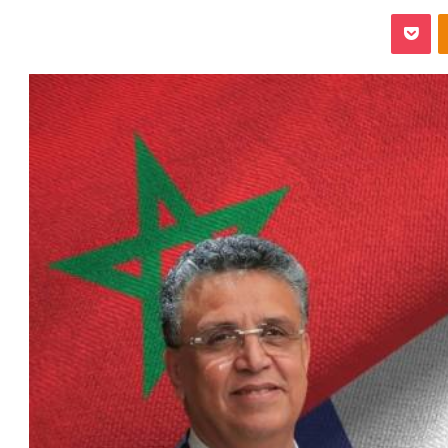
‫Pocket
Odnoklassniki