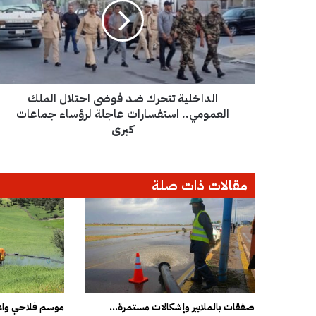
ا
خ
ل
ي
ة
ت
الداخلية تتحرك ضد فوضى احتلال الملك
ت
ح
العمومي.. استفسارات عاجلة لرؤساء جماعات
ر
كبرى
ك
ض
د
مقالات ذات صلة
ف
و
ض
ى
ا
ح
ت
ل
ا
صفقات بالملايير وإشكالات مستمرة…
موسم فلاحي واعد