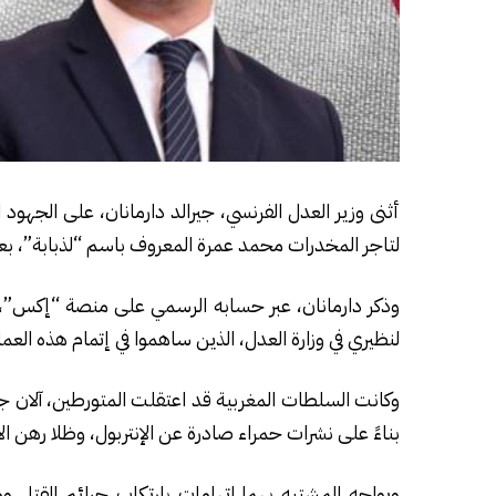
أثنى وزير العدل الفرنسي، جيرالد دارمانان، على الجهو
لتاجر المخدرات محمد عمرة المعروف باسم “لذبابة”، بع
وذكر دارمانان، عبر حسابه الرسمي على منصة “إكس”، الي
لنظيري في وزارة العدل، الذين ساهموا في إتمام هذه العمل
بناءً على نشرات حمراء صادرة عن الإنتربول، وظلا رهن ا
ويواجه المشتبه بهما اتهامات بارتكاب جرائم القتل