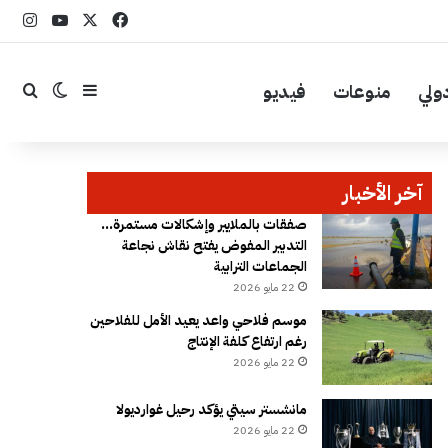
‫X
فيسبوك
YouTube
انست
ولي
منوعات
فيديو
إضافة عمود جا
بحث
الوضع ال
آخر الأخبار
صفقات بالملايير وإشكالات مستمرة…
التدبير المفوض يفتح نقاش نجاعة
الجماعات الترابية
22 مايو 2026
موسم فلاحي واعد يعيد الأمل للفلاحين
رغم ارتفاع كلفة الإنتاج
22 مايو 2026
مانشستر سيتي يؤكد رحيل غوارديولا
22 مايو 2026