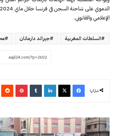
الإعلامي والقانوني.
السلطات المغربية
جيرالد دارمانان
مح
فيسبوك
‫X
لينكدإن
‏Tumblr
بينتيريست
‏eddit
شاركها
ا
ل
د