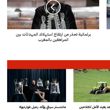
م
ا
ن
ي
ة
ت
برلمانية تحذر من ارتفاع استهلاك المهدئات بين
ح
ذ
المراهقين بالمغرب
ر
م
ن
ا
ر
ت
ف
ا
ع
ا
س
ت
ه
 يعيد الأمل للفلاحين
مانشستر سيتي يؤكد رحيل غوارديولا