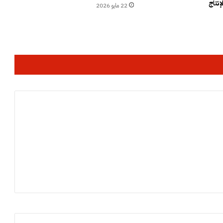
ل
إنتاج
22 مايو 2026
ا
ك
ا
ل
م
ه
د
ئ
ا
ت
ب
ي
ن
ا
ل
م
ر
ا
ه
ق
ي