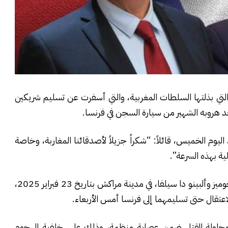
د التي بذلتها السلطات المغربية، والتي أسفرت عن تسليم شريكين
د هروبه الشهير من سيارة السجن في فرنسا.
وم الخميس، قائلاً: “شكراً جزيلاً لأصدقائنا المغاربة، وخاصة
ية بهذه السرعة”.
وكانت السلطات المغربية قد اعتقلت المتورطين، آلان جوميز وألبينو دا سيلفا، في مدينة مراكش بتاريخ 23 فبراير 2025،
لاعتقال حتى تسليمهما إلى فرنسا أمس الأربعاء.
 ومحاولة القتل ضمن عصابة منظمة، وذلك على خلفية الهجوم