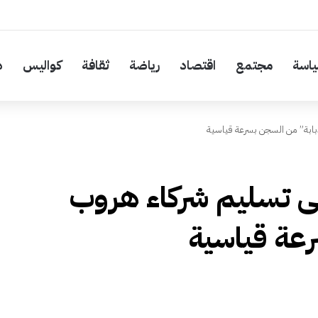
اسة
مجتمع
اقتصاد
رياضة
ثقافة
كواليس
د
بابة” من السجن بسرعة قياسية
ى تسليم شركاء هروب
عة قياسية