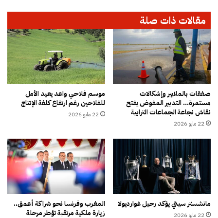
ج
ن
ه
مقالات ذات صلة
ط
إ
ل
ل
ا
ى
ق
و
م
ا
ش
ش
ا
ن
و
ط
صفقات بالملايير وإشكالات
موسم فلاحي واعد يعيد الأمل
ر
مستمرة… التدبير المفوض يفتح
للفلاحين رغم ارتفاع كلفة الإنتاج
ن
نقاش نجاعة الجماعات الترابية
ا
ل
22 مايو 2026
ت
ل
22 مايو 2026
ه
ق
ا
ا
ح
ء
و
ت
ل
ر
ت
ا
ع
م
مانشستر سيتي يؤكد رحيل غوارديولا
المغرب وفرنسا نحو شراكة أعمق..
د
ب
زيارة ملكية مرتقبة تؤطر مرحلة
ي
22 مايو 2026
و