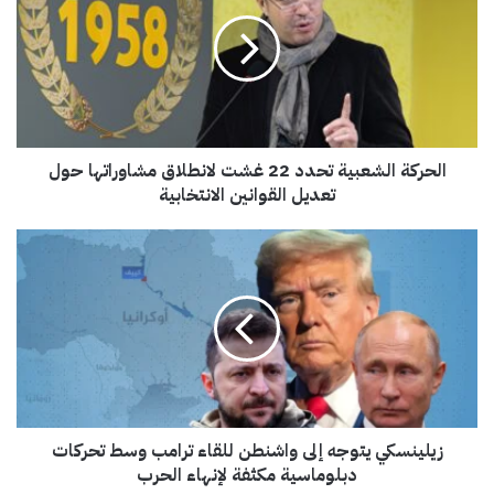
ح
ر
ك
ة
ا
ل
ش
الحركة الشعبية تحدد 22 غشت لانطلاق مشاوراتها حول
ع
ب
تعديل القوانين الانتخابية
ي
ة
ز
ت
ي
ح
ل
د
ي
د
ن
2
س
2
ك
غ
ي
ش
ي
ت
زيلينسكي يتوجه إلى واشنطن للقاء ترامب وسط تحركات
ت
ل
و
دبلوماسية مكثفة لإنهاء الحرب
ا