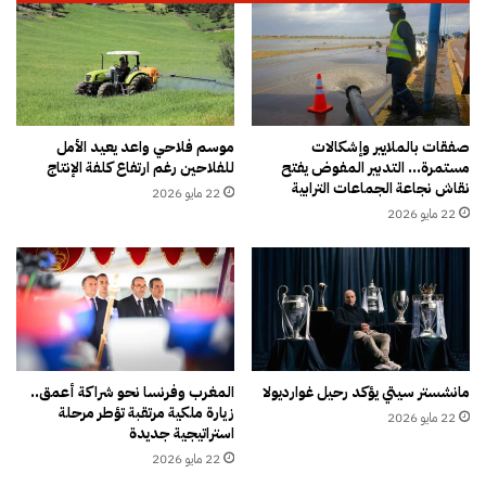
م
ب
غ
ق
ر
ر
ب
ي
ي
ة
ة
ت
و
م
صفقات بالملايير وإشكالات
موسم فلاحي واعد يعيد الأمل
س
مستمرة… التدبير المفوض يفتح
للفلاحين رغم ارتفاع كلفة الإنتاج
ل
نقاش نجاعة الجماعات الترابية
ط
ل
22 مايو 2026
ا
ت
22 مايو 2026
ن
ت
ت
ت
ق
ح
ا
و
د
ل
ا
إ
ت
ل
مانشستر سيتي يؤكد رحيل غوارديولا
المغرب وفرنسا نحو شراكة أعمق..
ل
ى
زيارة ملكية مرتقبة تؤطر مرحلة
ت
22 مايو 2026
ش
استراتيجية جديدة
غ
ب
22 مايو 2026
ي
ه
ب