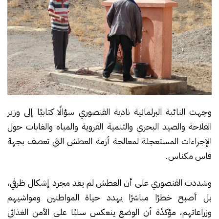
وجهت النائبة البرلمانية نادية القنصوري سؤالًا كتابيًا إلى وزير
الفلاحة والصيد البحري والتنمية القروية والمياه والغابات حول
الإجراءات المستعجلة لمعالجة أزمة العطش التي تعصف بجهة
فاس مكناس.
وشددت القنصوري على أن العطش لم يعد مجرد إشكال ظرفي،
بل أصبح خطرًا مباشرًا يهدد حياة المواطنين ومواشيهم
وزراعاتهم، مؤكدًة أن الوضع ينعكس سلبًا على الأمن الغذائي