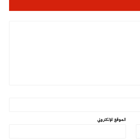
ت
ن
ظ
ي
م
ا
ل
ت
ج
ا
ر
ة
ا
ل
إ
ل
ك
ت
الموقع الإلكتروني
ر
و
ن