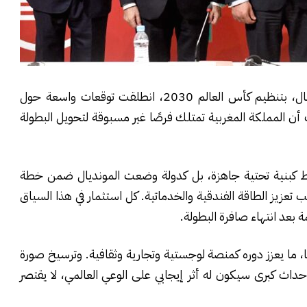
منذ الإعلان عن فوز المغرب، إلى جانب إسبانيا والبرتغال، بتنظيم كأس العالم 2030، انطلقت توقعات واسعة حول
ن المملكة المغربية تمتلك فرصًا غير مسبوقة لتحويل البطولة
ط كبنية تحتية جاهزة، بل كدولة وضعت المونديال ضمن خطة
 تعزيز الطاقة الفندقية والخدماتية. كل استثمار في هذا السياق
بعد انتهاء صافرة البطولة.
با، ما يعزز دوره كمنصة لوجستية وتجارية وثقافية. وترسيخ صورة
اث كبرى سيكون له أثر إيجابي على الوعي العالمي، لا يقتصر