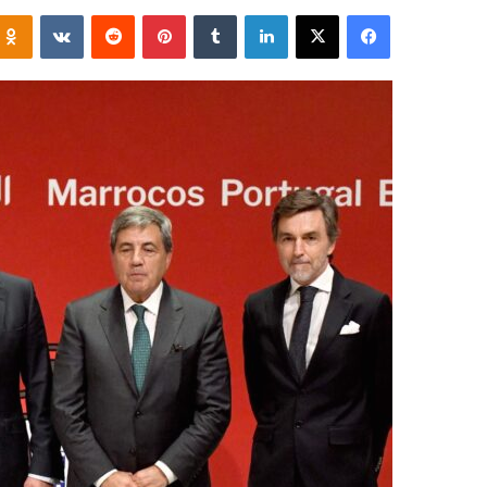
فيسبوك
‫X
لينكدإن
‏Tumblr
بينتيريست
‏Reddit
‏VKontakte