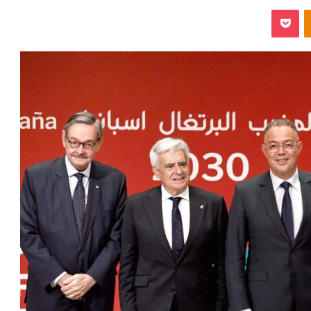
‫Pocket
Odnoklassniki