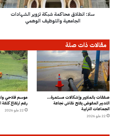
ل
ا
سلا: انطلاق محاكمة شبكة تزوير الشهادات
ق
م
الجامعية والتوظيف الوهمي
ح
ا
ك
مقالات ذات صلة
م
ة
ش
ب
ك
ة
ت
ز
و
صفقات بالملايير وإشكالات مستمرة…
موسم فلاحي واعد
التدبير المفوض يفتح نقاش نجاعة
رغم ارتفاع كلفة ال
ي
الجماعات الترابية
ر
22 مايو 2026
ا
22 مايو 2026
ل
ش
ه