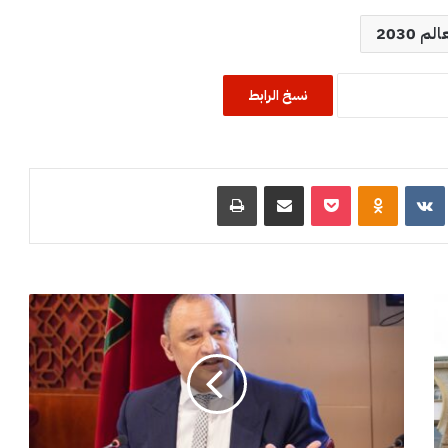
م 2030
نسخ الرابط
R
‏VKontakte
Odnoklassniki
‫Pocket
مشاركة عبر البريد
طباعة
ا
ل
ح
ك
و
م
ة