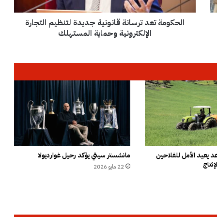
ت
ع
الحكومة تعد ترسانة قانونية جديدة لتنظيم التجارة
د
ت
الإلكترونية وحماية المستهلك
ر
س
ا
ن
ة
ق
ا
ن
و
ن
ي
ة
 يعيد الأمل للفلاحين
مانشستر سيتي يؤكد رحيل غوارديولا
إنتاج
ج
22 مايو 2026
د
ي
د
ة
ل