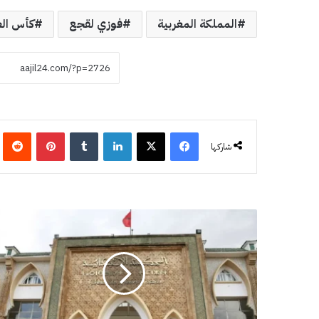
المملكة المغربية
فوزي لقجع
كأس العال
فيسبوك
‫X
لينكدإن
‏Tumblr
بينتيريست
‏eddit
شاركها
س
ل
ا
:
ا
ن
ط