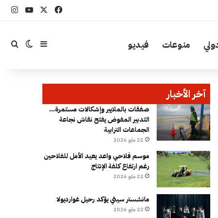
‫X
فيسبوك
YouTube
انست
ولي
منوعات
فيديو
إضافة عمود جا
بحث
الوضع ال
آخر الأخبار
صفقات بالملايير وإشكالات مستمرة…
التدبير المفوض يفتح نقاش نجاعة
الجماعات الترابية
22 مايو 2026
موسم فلاحي واعد يعيد الأمل للفلاحين
رغم ارتفاع كلفة الإنتاج
22 مايو 2026
مانشستر سيتي يؤكد رحيل غوارديولا
22 مايو 2026