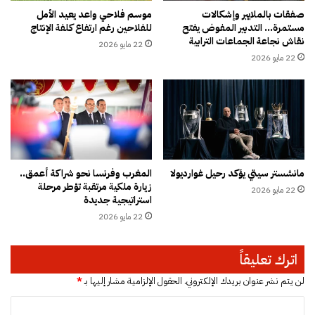
ب
ف
صفقات بالملايير وإشكالات
موسم فلاحي واعد يعيد الأمل
ب
مستمرة… التدبير المفوض يفتح
للفلاحين رغم ارتفاع كلفة الإنتاج
ش
نقاش نجاعة الجماعات الترابية
ا
ل
22 مايو 2026
ت
:
22 مايو 2026
ه
ك
ا
ي
م
ف
ا
أ
ت
ص
ب
ب
ا
ح
مانشستر سيتي يؤكد رحيل غوارديولا
المغرب وفرنسا نحو شراكة أعمق..
ل
ع
زيارة ملكية مرتقبة تؤطر مرحلة
ت
22 مايو 2026
ز
استراتيجية جديدة
و
ي
22 مايو 2026
ا
ز
ط
أ
ؤ
خ
اترك تعليقاً
م
ن
ع
و
لن يتم نشر عنوان بريدك الإلكتروني.
الحقول الإلزامية مشار إليها بـ
*
ش
ش
ا
ر
خ