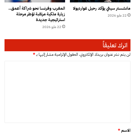
و
ل
مانشستر سيتي يؤكد رحيل غوارديولا
المغرب وفرنسا نحو شراكة أعمق..
ر
ا
زيارة ملكية مرتقبة تؤطر مرحلة
ي
22 مايو 2026
ث
استراتيجية جديدة
ر
ي
22 مايو 2026
ئ
ي
ا
و
س
ا
اترك تعليقاً
ة
ج
ا
ه
لن يتم نشر عنوان بريدك الإلكتروني.
الحقول الإلزامية مشار إليها بـ
*
ل
ه
ا
ح
ش
ك
ا
ل
و
ش
ت
م
ة
ة
ت
ع
ا
ن
ل
ل
ظ
ق
ي
ي
ا
م
ق
د
ي
*
م
ة
الاسم
*