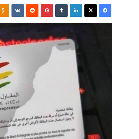
فيسبوك
‫X
لينكدإن
‏Tumblr
بينتيريست
‏Reddit
‏VKontakte