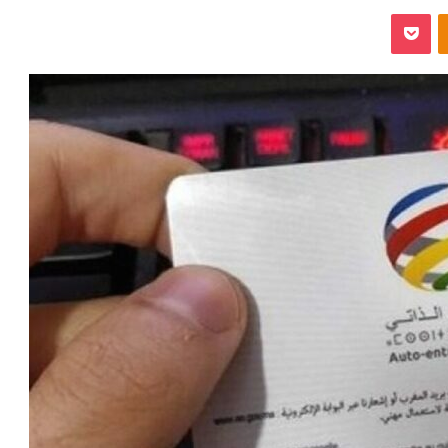
‫Pocket
Odnoklassniki