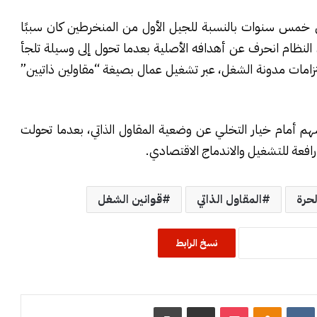
 في خمس سنوات بالنسبة للجيل الأول من المنخرطين كان سببًا
أن النظام انحرف عن أهدافه الأصلية بعدما تحول إلى وسيلة تلجأ
زامات مدونة الشغل، عبر تشغيل عمال بصيغة “مقاولين ذاتيين”
هم أمام خيار التخلي عن وضعية المقاول الذاتي، بعدما تحولت
رافعة للتشغيل والاندماج الاقتصادي.
لحرة
المقاول الذاتي
قوانين الشغل
نسخ الرابط
R
‏VKontakte
Odnoklassniki
‫Pocket
مشاركة عبر البريد
طباعة