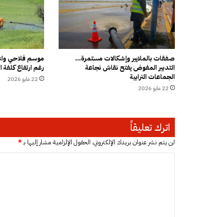
ب
ل
ب
ر
ا
ه
صفقات بالملايير وإشكالات مستمرة…
موسم فلاحي واعد
التدبير المفوض يفتح نقاش نجاعة
رغم ارتفاع كلفة ال
ي
الجماعات الترابية
م
22 مايو 2026
د
22 مايو 2026
ي
ا
ز
اترك تعليقاً
و
ي
لن يتم نشر عنوان بريدك الإلكتروني.
الحقول الإلزامية مشار إليها بـ
*
ر
ف
ا
ض
ل
ع
ت
ر
و
ع
ض