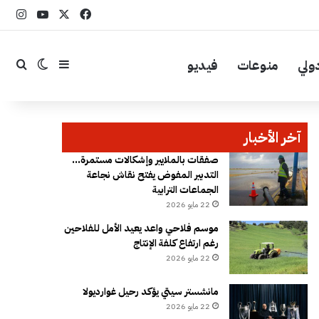
‫X
فيسبوك
YouTube
انست
ولي
منوعات
فيديو
إضافة عمود جا
بحث
الوضع ال
آخر الأخبار
صفقات بالملايير وإشكالات مستمرة…
التدبير المفوض يفتح نقاش نجاعة
الجماعات الترابية
22 مايو 2026
موسم فلاحي واعد يعيد الأمل للفلاحين
رغم ارتفاع كلفة الإنتاج
22 مايو 2026
مانشستر سيتي يؤكد رحيل غوارديولا
22 مايو 2026