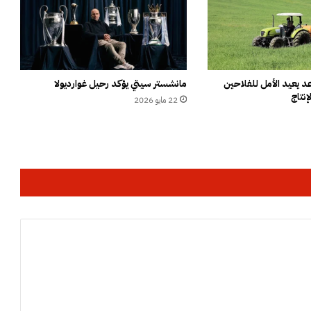
ي
ق
ا
ت
ا
ل
 يعيد الأمل للفلاحين
مانشستر سيتي يؤكد رحيل غوارديولا
إنتاج
ن
22 مايو 2026
ق
ل
ب
س
ب
ب
“
م
ح
ا
و
ل
ا
ت