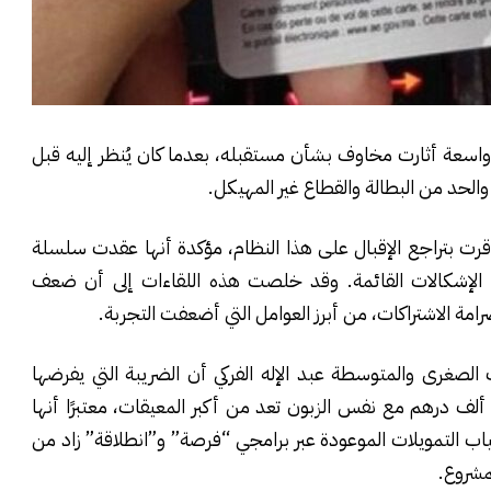
واسعة أثارت مخاوف بشأن مستقبله، بعدما كان يُنظر إليه قبل
الحد من البطالة والقطاع غير المهيكل.
أقرت بتراجع الإقبال على هذا النظام، مؤكدة أنها عقدت سلسلة
إشكالات القائمة. وقد خلصت هذه اللقاءات إلى أن ضعف
صرامة الاشتراكات، من أبرز العوامل التي أضعفت التجربة.
ت الصغرى والمتوسطة عبد الإله الفركي أن الضريبة التي يفرضها
انون المالية بنسبة 30 في المئة عند تجاوز سقف 80 ألف درهم مع نفس الزبون تعد من أكبر المعيقات، معتبرًا أنها
غياب التمويلات الموعودة عبر برامجي “فرصة” و”انطلاقة” زاد من
لمشروع.