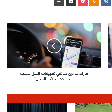
ص
ر
ا
ع
ا
ت
ب
ي
ن
صراعات بين سائقي تطبيقات النقل بسبب
س
ا
“محاولات احتكار المدن”
ئ
ق
ي
ت
ط
ب