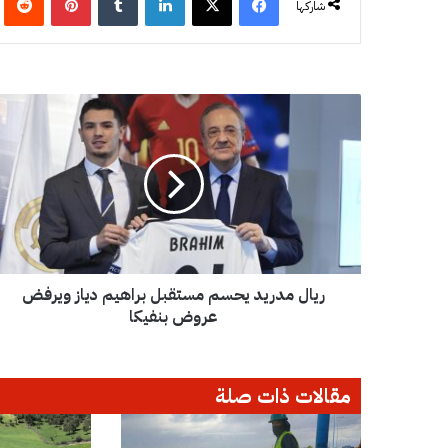
شاركها
ر
ي
ا
ل
م
د
ر
ي
د
ريال مدريد يحسم مستقبل براهيم دياز ويرفض
ي
ح
عروض بنفيكا
س
م
م
مقالات ذات صلة
س
ت
ق