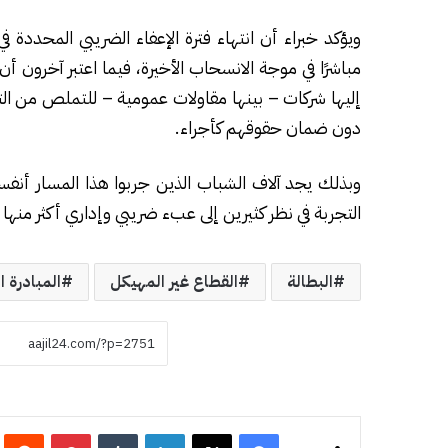
ويؤكد خبراء أن انتهاء فترة الإعفاء الضريبي المحددة
مباشرًا في موجة الانسحاب الأخيرة، فيما اعتبر آخرون 
إليها شركات – بينها مقاولات عمومية – للتملص من الت
دون ضمان حقوقهم كأجراء.
وبذلك يجد آلاف الشباب الذين جربوا هذا المسار أنفس
التجربة في نظر كثيرين إلى عبء ضريبي وإداري أكثر منها 
البطالة
القطاع غير المهيكل
المبادرة ا
فيسبوك
‫X
لينكدإن
‏Tumblr
بينتيريست
‏eddit