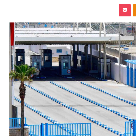
‫Pocket
Odnoklassniki