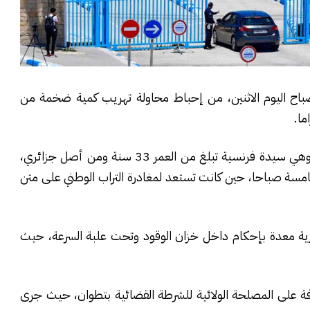
صباح اليوم الاثنين، من إحباط محاولة تهريب كمية ضخمة من
وبحسب معطيات مؤكدة، جرى توقيف المشتبه فيها، وهي سيدة فرنسية تبلغ من العمر 33 سنة ومن أصل جزائري،
مسة صباحا، حين كانت تستعد لمغادرة التراب الوطني على متن
ة معدة بإحكام داخل خزان الوقود وتحت علبة السرعة، حيث
فة على المصلحة الولائية للشرطة القضائية بتطوان، حيث جرى