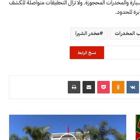
سيارة والمخدرات المحجوزة. ولا تزال التحقيقات متواصلة للكشف
برة للحدود.
ب المخدرات
مخدر الشيرا
نسخ الرابط
R
‏VKontakte
Odnoklassniki
‫Pocket
مشاركة عبر البريد
طباعة
ف
ض
ي
ح