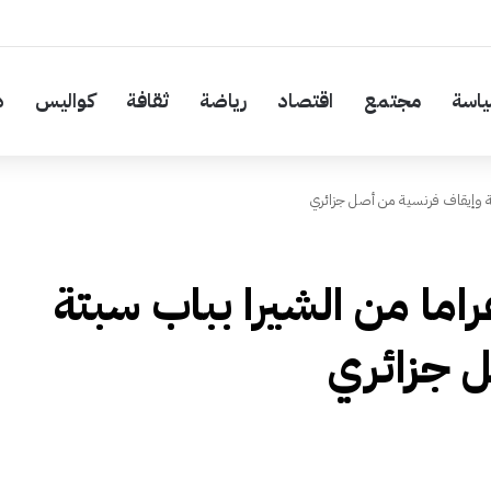
اسة
مجتمع
اقتصاد
رياضة
ثقافة
كواليس
د
يب 85 كيلوغراما من الشيرا بباب سبتة
 جزائري