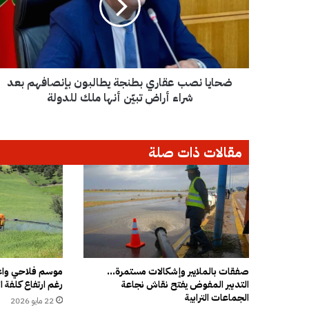
ا
ن
ص
ب
ع
ضحايا نصب عقاري بطنجة يطالبون بإنصافهم بعد
ق
ا
شراء أراضٍ تبيّن أنها ملك للدولة
ر
ي
ب
مقالات ذات صلة
ط
ن
ج
ة
ي
ط
ا
ل
ب
صفقات بالملايير وإشكالات مستمرة…
موسم فلاحي واعد
التدبير المفوض يفتح نقاش نجاعة
رغم ارتفاع كلفة ال
و
الجماعات الترابية
ن
22 مايو 2026