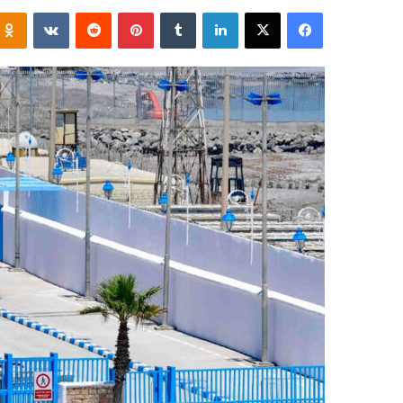
فيسبوك
‫X
لينكدإن
‏Tumblr
بينتيريست
‏Reddit
‏VKontakte