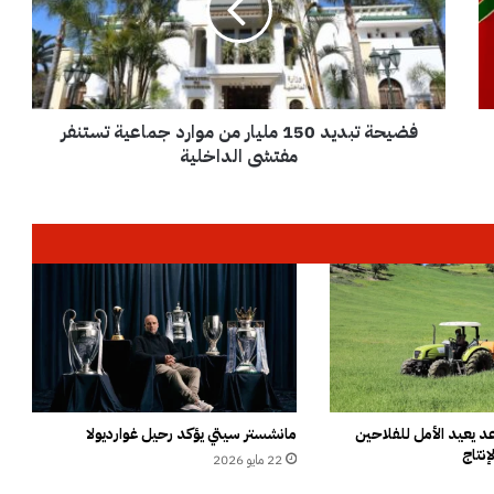
ة
ت
ب
د
ي
فضيحة تبديد 150 مليار من موارد جماعية تستنفر
د
1
مفتشي الداخلية
5
0
م
ل
ي
ا
ر
م
ن
م
و
ا
 يعيد الأمل للفلاحين
مانشستر سيتي يؤكد رحيل غوارديولا
إنتاج
ر
22 مايو 2026
د