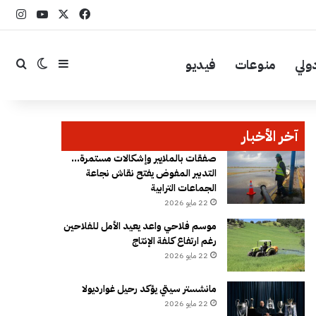
‫X
فيسبوك
YouTube
انست
ولي
منوعات
فيديو
إضافة عمود جا
بحث
الوضع ال
آخر الأخبار
صفقات بالملايير وإشكالات مستمرة…
التدبير المفوض يفتح نقاش نجاعة
الجماعات الترابية
22 مايو 2026
موسم فلاحي واعد يعيد الأمل للفلاحين
رغم ارتفاع كلفة الإنتاج
22 مايو 2026
مانشستر سيتي يؤكد رحيل غوارديولا
22 مايو 2026