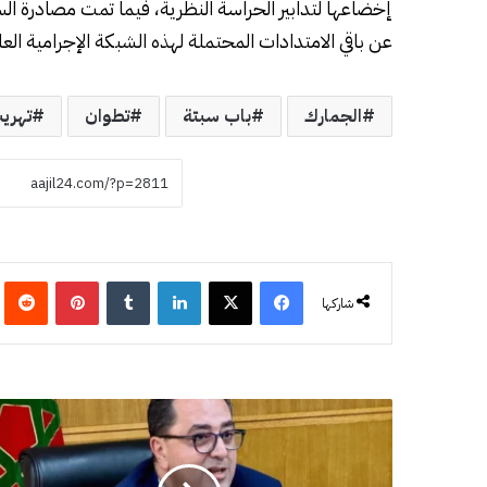
إخضاعها لتدابير الحراسة النظرية، فيما تمت مصادرة ال
عن باقي الامتدادات المحتملة لهذه الشبكة الإجرامية العا
الجمارك
باب سبتة
تطوان
تهري
فيسبوك
‫X
لينكدإن
‏Tumblr
بينتيريست
‏eddit
شاركها
ض
ح
ا
ي