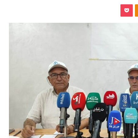
‫Pocket
Odnoklassniki