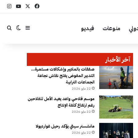
‫X
فيسبوك
YouTube
انست
ولي
منوعات
فيديو
إضافة عمود جا
بحث
الوضع ال
آخر الأخبار
صفقات بالملايير وإشكالات مستمرة…
التدبير المفوض يفتح نقاش نجاعة
الجماعات الترابية
22 مايو 2026
موسم فلاحي واعد يعيد الأمل للفلاحين
رغم ارتفاع كلفة الإنتاج
22 مايو 2026
مانشستر سيتي يؤكد رحيل غوارديولا
22 مايو 2026