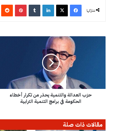
فيسبوك
‫X
لينكدإن
‏Tumblr
بينتيريست
‏eddit
شاركها
ح
ز
ب
ا
ل
ع
د
ا
ل
حزب العدالة والتنمية يحذر من تكرار أخطاء
ة
و
الحكومة في برامج التنمية الترابية
ا
ل
ت
مقالات ذات صلة
ن