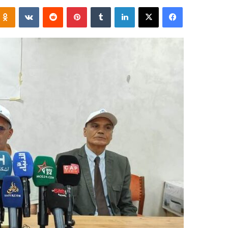
فيسبوك
‫X
لينكدإن
‏Tumblr
بينتيريست
‏Reddit
‏VKontakte