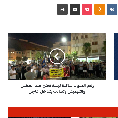
R
‏VKontakte
Odnoklassniki
‫Pocket
مشاركة عبر البريد
طباعة
ر
غ
م
ا
ل
م
ن
ع
.
رغم المنع.. ساكنة تيسة تحتج ضد العطش
.
س
والتهميش وتطالب بتدخل عاجل
ا
ك
ن
ة