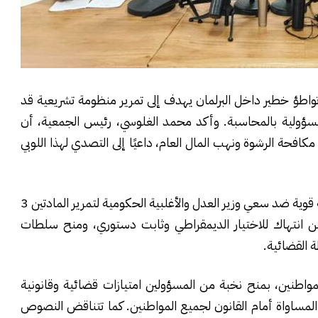
واطؤ خطير داخل البرلمان يهدف إلى تمرير منظومة تشريعية قد
ولية بالمحاسبة. وأكد محمد الغلوسي، رئيس الجمعية، أن
فحة الرشوة ونهب المال العام، داعيًا إلى التصدي لهذا اللوبي
وأوضح الغلوسي في تدوينة له أن الجمعية خاضت معركة قوية ضد سعي وزير العدل والأغلبية الحكومية لتمرير المادتين 3
 من انتهاك للاختيار الديمقراطي وثابت دستوري، ومنح سلطات
 القضائية.
المواطنين، بمنح نخبة من المسؤولين امتيازات قضائية وقانونية
ساواة أمام القانون لجميع المواطنين. كما تتناقض النصوص