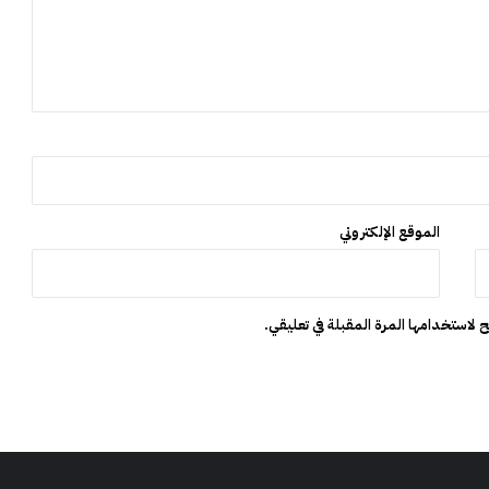
ش
و
ت
ط
ا
ل
ب
ب
ت
د
الموقع الإلكتروني
خ
ل
ع
ا
 لاستخدامها المرة المقبلة في تعليقي.
ج
ل