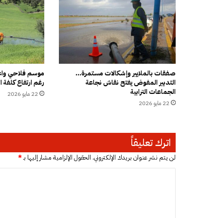
م
ي
ة
ي
ح
ذ
ر
م
صفقات بالملايير وإشكالات مستمرة…
موسم فلاحي واعد
التدبير المفوض يفتح نقاش نجاعة
رغم ارتفاع كلفة ال
ن
الجماعات الترابية
ت
22 مايو 2026
ك
22 مايو 2026
ر
ا
ر
اترك تعليقاً
أ
خ
لن يتم نشر عنوان بريدك الإلكتروني.
الحقول الإلزامية مشار إليها بـ
*
ط
ا
ا
ء
ل
ا
ت
ل
ح