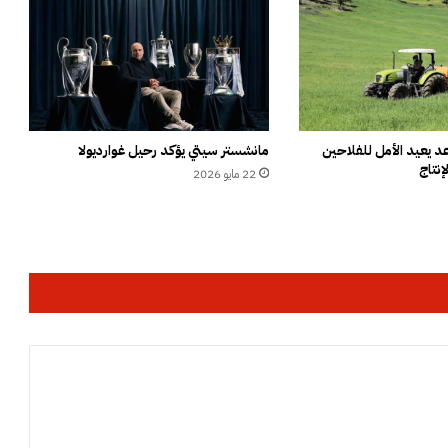
ت
ي
س
ة
ت
ح
ت
ج
 يعيد الأمل للفلاحين
مانشستر سيتي يؤكد رحيل غوارديولا
إنتاج
ض
22 مايو 2026
د
ا
ل
ع
ط
ش
و
ا
ل
ت
ه
م
ي