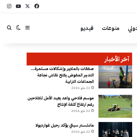
‫X
فيسبوك
YouTube
انست
ولي
منوعات
فيديو
إضافة عمود جا
بحث
الوضع ال
آخر الأخبار
صفقات بالملايير وإشكالات مستمرة…
التدبير المفوض يفتح نقاش نجاعة
الجماعات الترابية
22 مايو 2026
موسم فلاحي واعد يعيد الأمل للفلاحين
رغم ارتفاع كلفة الإنتاج
22 مايو 2026
مانشستر سيتي يؤكد رحيل غوارديولا
22 مايو 2026