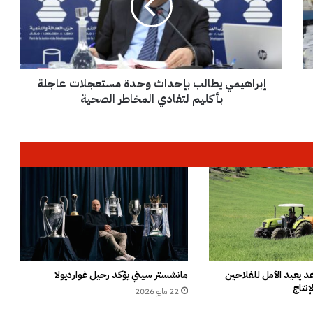
ه
ي
م
ي
ي
إبراهيمي يطالب بإحداث وحدة مستعجلات عاجلة
ط
ا
بأكليم لتفادي المخاطر الصحية
ل
ب
ب
إ
ح
د
ا
ث
و
ح
د
ة
 يعيد الأمل للفلاحين
مانشستر سيتي يؤكد رحيل غوارديولا
إنتاج
م
22 مايو 2026
س