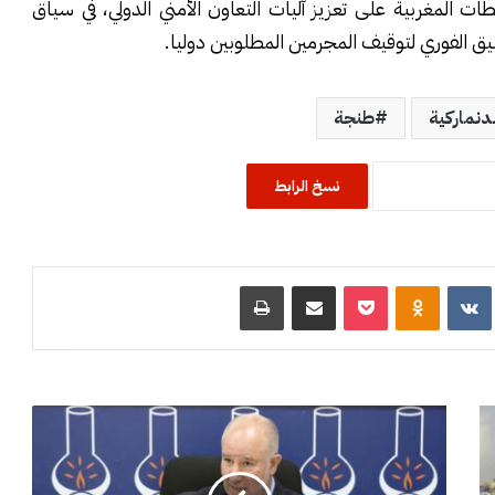
لمغربية على تعزيز آليات التعاون الأمني الدولي، في سياق
سيق الفوري لتوقيف المجرمين المطلوبين دوليا.
دنماركية
طنجة
نسخ الرابط
R
‏VKontakte
Odnoklassniki
‫Pocket
مشاركة عبر البريد
طباعة
إ
ب
ر
ا