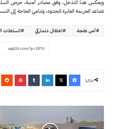
ويعكس هذا التدخل، وفق مصادر أمنية، حرص السلطات ا
تصاعد الجريمة العابرة للحدود، وتنامي الحاجة إلى التن
أمن طنجة
اعتقال دنماركي
السلطات ال
فيسبوك
‫X
لينكدإن
‏Tumblr
بينتيريست
‏eddit
شاركها
م
س
ا
ع