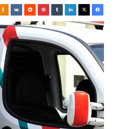
فيسبوك
‫X
لينكدإن
‏Tumblr
بينتيريست
‏Reddit
‏VKontakte