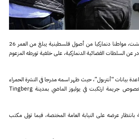
أوقفت الشرطة بولاية أمن طنجة، مساء الثلاثاء 19 غشت، مواطنا دنماركيا من أصول فلسطينية يبلغ من العمر 26
در عن السلطات القضائية الدنماركية، على خلفية تورطه المزعوم
اعدة بيانات “أنتربول”، حيث ظهر اسمه مدرجا في النشرة الحمراء
الصادرة عن المكتب المركزي الوطني في كوبنهاكن، بخصوص جريمة ارتكبت في يوليوز الماضي بمدينة Tingberg
بانتظار عرضه على النيابة العامة المختصة، فيما تولى مكتب