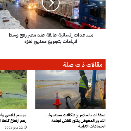
د
ا
ت
إ
ن
مساعدات إنسانية عالقة عند معبر رفح وسط
س
ا
اتهامات بتجويع ممنهج لغزة
ن
ي
ة
مقالات ذات صلة
ع
ا
ل
ق
ة
ع
ن
د
م
صفقات بالملايير وإشكالات مستمرة…
موسم فلاحي واعد
التدبير المفوض يفتح نقاش نجاعة
رغم ارتفاع كلفة ال
ع
الجماعات الترابية
ب
22 مايو 2026