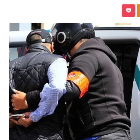
‫Pocket
Odnoklassniki