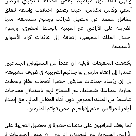
وأنهى المفتشون مهامهم ببعض الجماعات بجهتي مراكش
آسفي وفاس مكناس، حيث رصدوا اختلالات واسعة تتعلق
بتغافل متعمد عن تحصيل ضرائب ورسوم مستحقة، منها
الضريبة على الأراضي غير المبنية بالوسط الحضري، ورسوم
احتلال الملك العمومي، إضافة إلى عائدات كراء الأسواق
الأسبوعية.
وكشفت التحقيقات الأولية أن عدداً من المسؤولين الجماعيين
عمدوا إلى إعفاء ملزمين بواجباتهم الضريبية في ظروف مشبوهة،
بل إن رؤساء جماعات سابقين خصوا أصحاب مقاهٍ ومحلات
تجارية بمعاملة تفضيلية، عبر السماح لهم باستغلال مساحات
شاسعة من الملك العمومي دون أداء المقابل المالي، مع إصدار
أوامر للمراقبين بعدم إدراجهم ضمن قوائم الملزمين.
كما وقف المراقبون على تلاعبات خطيرة في تحصيل الضريبة على
الأراضي الحضرية غير المجهزة، إذ تبين أن بعض الجماعات لا