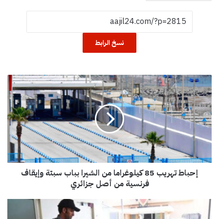
نسخ الرابط
إ
ح
ب
ا
ط
ت
ه
ر
ي
إحباط تهريب 85 كيلوغراما من الشيرا بباب سبتة وإيقاف
ب
8
فرنسية من أصل جزائري
5
ك
إ
ي
ح