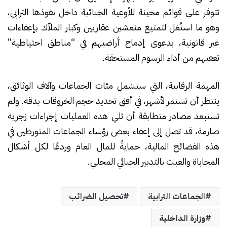
تتوفر على قوائم محينة للأوعية الجبائية داخل نفوذها الترابي،
وهو ما استُغل لتمتيع منعشين عقاريين وكبار الملاّك بإعفاءات
غير قانونية، بدعوى إدماج أراضيهم في “مناطق احتياطية”
تعفيهم من أداء الرسوم المستحقة.
المهمة الرقابية، التي ستشمل مئات الجماعات وآلاف الوثائق،
ينتظر أن تستمر لأشهر، في أفق تحديد حجم الخروقات بدقة. ولم
تستبعد مصادر متطابقة أن تلي هذه العمليات إجراءات زجرية
صارمة، قد تصل إلى إعفاء بعض رؤساء الجماعات المتورطين في
هذه الفضائح المالية، حمايةً للمال العام وردعًا لكل أشكال
المحاباة والعبث بالتدبير الجبائي المحلي.
الجماعات الترابية
تحصيل الضرائب
وزارة الداخلية