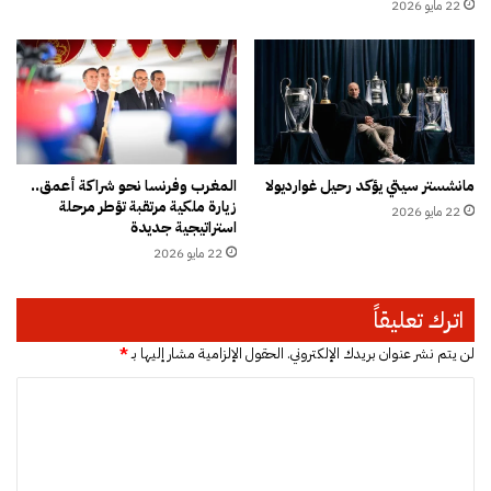
ت
ل
22 مايو 2026
ة
ى
و
س
إ
ج
ي
ن
ق
ا
ا
ل
ف
ج
مانشستر سيتي يؤكد رحيل غوارديولا
المغرب وفرنسا نحو شراكة أعمق..
ف
د
زيارة ملكية مرتقبة تؤطر مرحلة
ر
22 مايو 2026
ي
استراتيجية جديدة
ن
د
22 مايو 2026
س
ة
ي
و
ة
ا
اترك تعليقاً
م
ع
ن
ت
لن يتم نشر عنوان بريدك الإلكتروني.
الحقول الإلزامية مشار إليها بـ
*
أ
ق
ا
ص
ا
ل
ل
ل
ج
ش
ت
ز
ق
ا
ي