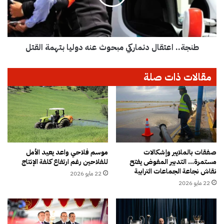
ش
.
ا
ا
ب
ع
ة
ت
ف
طنجة.. اعتقال دنماركي مبحوث عنه دوليا بتهمة القتل
ق
ي
ا
س
ل
مقالات ذات صلة
ي
د
د
ن
ي
م
ع
ا
ل
ر
ا
ك
ل
ي
ا
م
صفقات بالملايير وإشكالات
موسم فلاحي واعد يعيد الأمل
مستمرة… التدبير المفوض يفتح
للفلاحين رغم ارتفاع كلفة الإنتاج
ل
ب
نقاش نجاعة الجماعات الترابية
ب
ح
22 مايو 2026
ح
و
22 مايو 2026
ر
ث
ا
ع
و
ن