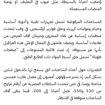
وُصفت أحيانا بالبسيطة، مثل عيوب في التغليف أو نوعية
المنصات المستعملة.
المساعدات المرفوضة تشمل تجهيزات طبية وأدوية أساسية
وخيام ومولدات كهرباء وحتى قوارير أوكسجين، في وقت تتحدث
منظمات إنسانية عن نفاد المخزون وحرمان آلاف الجرحى من
علاجات أساسية. ويصف عاملون في المجال الإغاثي هذه العراقيل
بأنها غير مسبوقة، إذ تمتد قائمة الممنوعات إلى “صفحات
طويلة” تشمل حتى أبسط المواد ذات الطابع الطبي.
التقديرات حول أعداد الشاحنات التي يسمح لها بالدخول تتباين
بشكل كبير، إذ يشير مسؤولون أمميون إلى معدل يقارب خمسين
شاحنة يوميا، في حين تتحدث السلطات المصرية عن أرقام تتراوح
بين 130 و150، تصل أحيانا إلى 200، فيما يبقى آلاف
الشاحنات متوقفة في الانتظار.