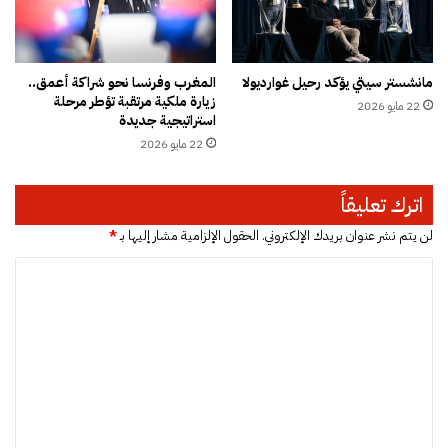
ي
ه
د
و
ل
مانشستر سيتي يؤكد رحيل غوارديولا
المغرب وفرنسا نحو شراكة أعمق..
ي
زيارة ملكية مرتقبة تؤطر مرحلة
22 مايو 2026
ا
استراتيجية جديدة
ب
22 مايو 2026
ت
ه
م
اترك تعليقاً
ة
ا
لن يتم نشر عنوان بريدك الإلكتروني.
الحقول الإلزامية مشار إليها بـ
*
ل
ا
ق
ت
ل
ل
ت
ع
ل
ي