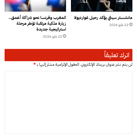
ز
س
ي
ة
مانشستر سيتي يؤكد رحيل غوارديولا
المغرب وفرنسا نحو شراكة أعمق..
غ
ت
زيارة ملكية مرتقبة تؤطر مرحلة
ي
22 مايو 2026
خ
استراتيجية جديدة
ة
ت
22 مايو 2026
ب
ب
م
ر
س
ج
اترك تعليقاً
ل
د
س
ي
لن يتم نشر عنوان بريدك الإلكتروني.
الحقول الإلزامية مشار إليها بـ
*
ل
ة
ا
“
ا
إ
ل
ل
ز
و
ت
م
ز
ا
ر
ع
ز
ا
ل
ن
ء
و
ي
ا
ق
ط