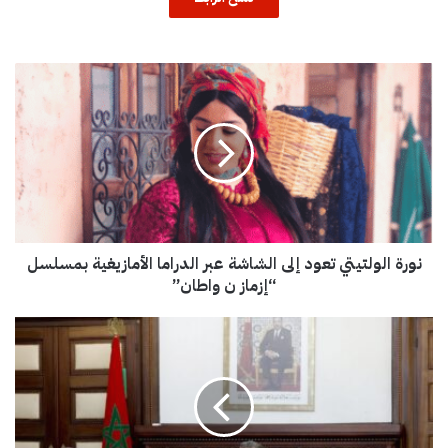
ن
و
ر
ة
ا
ل
و
ل
ت
نورة الولتيتي تعود إلى الشاشة عبر الدراما الأمازيغية بمسلسل
ي
ت
“إزماز ن واطان”
ي
ت
ا
ع
ل
و
ح
د
ك
إ
و
ل
م