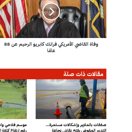
ا
ة
ا
ل
ق
ا
ض
وفاة القاضي الأمريكي فرانك كابريو الرحيم عن 88
ي
ا
عامًا
ل
أ
م
مقالات ذات صلة
ر
ي
ك
ي
ف
ر
ا
ن
ك
صفقات بالملايير وإشكالات مستمرة…
موسم فلاحي واعد
التدبير المفوض يفتح نقاش نجاعة
رغم ارتفاع كلفة ال
ك