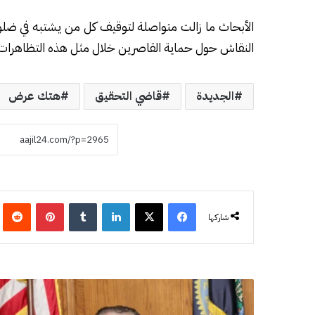
الأبحاث ما زالت متواصلة لتوقيف كل من يشتبه في ضلوعه
النقاش حول حماية القاصرين خلال مثل هذه التظاهرات 
الجديدة
قاضي التحقيق
هتك عرض
فيسبوك
‫X
لينكدإن
‏Tumblr
بينتيريست
‏eddit
شاركها
و
ف