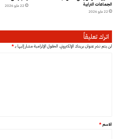
الجماعات الترابية
ا
22 مايو 2026
ب
22 مايو 2026
ر
ي
و
اترك تعليقاً
ا
ل
لن يتم نشر عنوان بريدك الإلكتروني.
الحقول الإلزامية مشار إليها بـ
*
ر
ح
ا
ي
ل
م
ت
ع
ن
ع
8
ل
8
ع
ي
ا
ق
مً
ا
*
الاسم
*