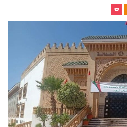
‫Pocket
Odnoklassniki