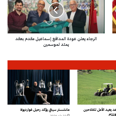
ر
ج
ا
ء
ي
ع
ل
الرجاء يعلن عودة المدافع إسماعيل مقدم بعقد
ن
ع
يمتد لموسمين
و
د
ة
ا
ل
م
د
ا
ف
ع
إ
س
 يعيد الأمل للفلاحين
مانشستر سيتي يؤكد رحيل غوارديولا
إنتاج
م
22 مايو 2026