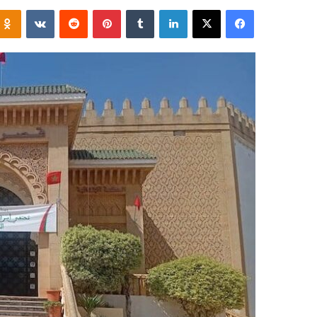
فيسبوك
‫X
لينكدإن
‏Tumblr
بينتيريست
‏Reddit
‏VKontakte