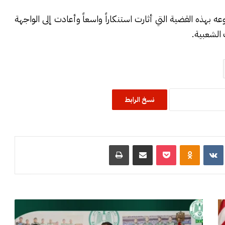
 بهذه القضية التي أثارت استنكاراً واسعاً وأعادت إلى الواجهة
الشعبية.
نسخ الرابط
R
‏VKontakte
Odnoklassniki
‫Pocket
مشاركة عبر البريد
طباعة
ا
ل