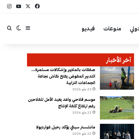
‫X
فيسبوك
YouTube
انست
ولي
منوعات
فيديو
إضافة عمود جا
بحث
الوضع ال
آخر الأخبار
صفقات بالملايير وإشكالات مستمرة…
التدبير المفوض يفتح نقاش نجاعة
الجماعات الترابية
22 مايو 2026
موسم فلاحي واعد يعيد الأمل للفلاحين
رغم ارتفاع كلفة الإنتاج
22 مايو 2026
مانشستر سيتي يؤكد رحيل غوارديولا
22 مايو 2026