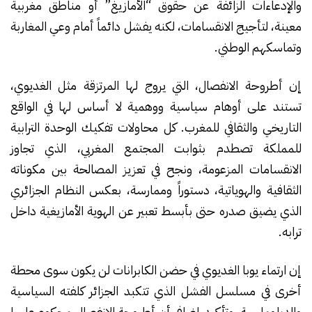
والإدعاءات الزائفة عن حقوق “الأمازيغ” أو مناطق مغربية
معينة، لتأجيج الانقسامات، لكنه يفشل دائماً أمام وعي المغاربة
وتماسكهم الوطني.
إن أطروحة الانفصال، التي يروج لها المرتزقة مثل الغديوي،
تستند على أوهام سياسية ووهمية لا أساس لها في الواقع
التاريخي والثقافي للمغرب. كل محاولات تفكيك الوحدة الترابية
للمملكة تصطدم بثوابت المجتمع المغربي، الذي تجاوز
الانقسامات المزعومة، ونجح في تعزيز المصالحة بين مكوناته
الثقافية والهوياتية، دستوراً وممارسة، بعكس النظام الجزائري
الذي يضيق صدره حتى بأبسط تعبير عن الهوية الأمازيغية داخل
ترابه.
إن ارتماء يوبا الغديوي في حضن الكابرانات لن يكون سوى محطة
أخرى في مسلسل الفشل الذي تتكبد الجزائر كلفته السياسية
والدبلوماسية، وتأكيد إضافي أن أطروحة الانفصال محكوم عليها