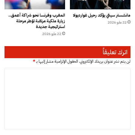
م
ش
ع
ا
مانشستر سيتي يؤكد رحيل غوارديولا
المغرب وفرنسا نحو شراكة أعمق..
ا
ر
زيارة ملكية مرتقبة تؤطر مرحلة
ن
22 مايو 2026
ي
استراتيجية جديدة
ا
ع
22 مايو 2026
ة
ا
ا
ل
ل
ه
اترك تعليقاً
ب
ي
ا
ك
لن يتم نشر عنوان بريدك الإلكتروني.
الحقول الإلزامية مشار إليها بـ
*
ح
ل
ا
ث
ة
ي
ب
ل
ن
ت
ت
ع
ط
ن
و
ع
ا
ا
ل
ل
ن
ا
ي
س
ق
ت