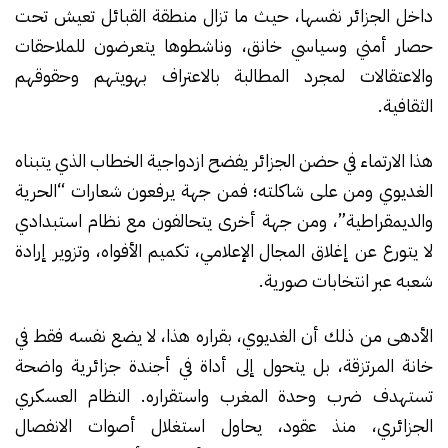
داخل الجزائر نفسها، حيث ما تزال منطقة القبائل تعيش تحت
حصار أمني وسياسي خانق، وناشطوها يتعرضون للملاحقات
والاعتقالات لمجرد المطالبة بالاعتراف بهويتهم وحقوقهم
الثقافية.
هذا الارتماء في حضن الجزائر يفضح ازدواجية الخطاب الذي يتبناه
الغديوي ومن على شاكلته؛ فمن جهة يرفعون شعارات “الحرية
والديمقراطية”، ومن جهة أخرى يتحالفون مع نظام استبدادي
لا يتورع عن إغلاق المجال الإعلامي، تكميم الأفواه، وتزوير إرادة
شعبه عبر انتخابات صورية.
الأدهى من ذلك أن الغديوي، بقراره هذا، لا يضع نفسه فقط في
خانة المرتزقة، بل يتحول إلى أداة في أجندة جزائرية واضحة
تستهدف ضرب وحدة المغرب واستقراره. النظام العسكري
الجزائري، منذ عقود، يحاول استغلال أصوات الانفصال