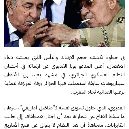
في خطوة تكشف حجم الارتباك واليأس الذي يعيشه دعاة
الانفصال، أعلن المدعو يوبا الغديوي عن ارتمائه في أحضان
النظام العسكري الجزائري، في مشهد يعيد إلى الأذهان
سيناريوهات سابقة استعملت فيها الجزائر ورقة المرتزقة لتغذية
نزعتها العدائية تجاه المغرب.
الغديوي، الذي حاول تسويق نفسه كـ”مناضل أمازيغي”، سرعان
ما سقط القناع عن شعاراته بعد أن اختار الاصطفاف إلى جانب
الكابرانات، متجاهلاً أن هذا النظام لا يتوانى عن قمع الأمازيغ