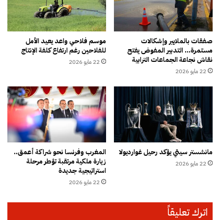
د
ي
ف
ا
ش
ل
ل
ت
صفقات بالملايير وإشكالات
موسم فلاحي واعد يعيد الأمل
ه
مستمرة… التدبير المفوض يفتح
للفلاحين رغم ارتفاع كلفة الإنتاج
ع
نقاش نجاعة الجماعات الترابية
ف
ل
22 مايو 2026
ي
ي
22 مايو 2026
ف
م
ر
ا
ض
ل
ع
ا
ق
ب
و
ت
ب
د
مانشستر سيتي يؤكد رحيل غوارديولا
المغرب وفرنسا نحو شراكة أعمق..
ا
ا
زيارة ملكية مرتقبة تؤطر مرحلة
ت
22 مايو 2026
ئ
استراتيجية جديدة
إ
ي
22 مايو 2026
ض
ق
ا
ب
ف
ل
اترك تعليقاً
ي
ا