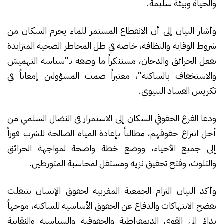
والحياة وبيئة سليمة.
وأشار البيان إلى أن الانقطاع المستمر للماء يحرم السكان من
شروط الوقاية والنظافة، خاصة في ظل المخاطر الصحية المتزايدة
بفعل الحرائق والدخان، مستنكراً ما وصفه بـ”سياسة التهميش
والاستخفاف بالساكنة”، معتبراً صمت المسؤولين إمعاناً في
تكريس الفساد البنيوي.
ودعا الفرع الحقوقي السكان إلى الاستمرار في النضال السلمي من
أجل انتزاع حقوقهم، مطالباً بإعادة المياه الصالحة للشرب فوراً
إلى جميع الأحياء، ووضع خطة واضحة لمواجهة الحرائق
والتلوث، وفتح تحقيق نزيه ومستقل لمحاسبة المتورطين.
وأكد البيان التزام الجمعية المغربية لحقوق الإنسان بتيفلت
بفضح الانتهاكات والدفاع عن الحقوق الأساسية للساكنة، موجهاً
نداءً إلى القوى الديمقراطية والحقوقية والسياسية والنقابية