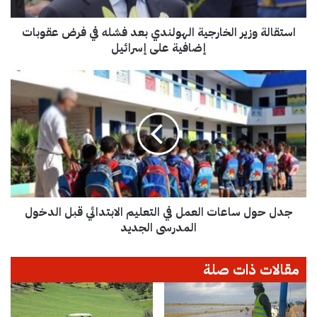
و
ز
استقالة وزير الخارجية الهولندي بعد فشله في فرض عقوبات
ي
ر
إضافية على إسرائيل
ا
ل
ج
خ
د
ا
ل
ر
ح
ج
و
ي
ل
ة
س
ا
ا
ل
ع
ه
جدل حول ساعات العمل في التعليم الابتدائي قبل الدخول
ا
و
ت
المدرسي الجديد
ل
ا
ن
ل
مقالات ذات صلة
د
ع
ي
م
ب
ل
ع
ف