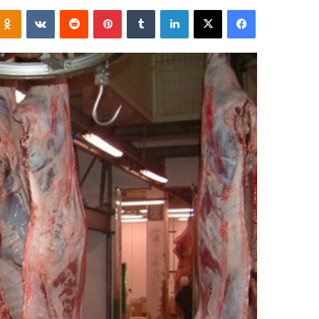
فيسبوك
‫X
لينكدإن
‏Tumblr
بينتيريست
‏Reddit
‏VKontakte