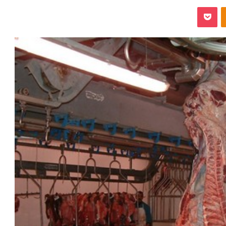
‫Pocket
Odnoklassniki