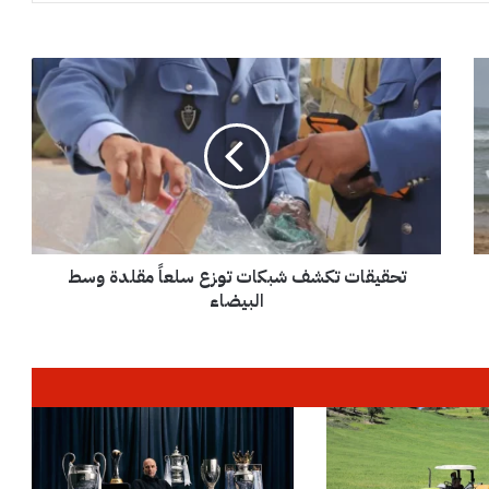
ت
ح
ق
ي
ق
ا
ت
ت
ك
تحقيقات تكشف شبكات توزع سلعاً مقلدة وسط
ش
ف
البيضاء
ش
ب
ك
ا
ت
ت
و
ز