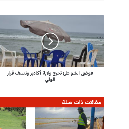
ف
و
ض
ى
ا
ل
ش
و
ا
فوضى الشواطئ تحرج ولاية أكادير وتنسف قرار
ط
ئ
الوالي
ت
ح
ر
مقالات ذات صلة
ج
و
ل
ا
ي