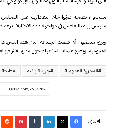
على التربة والفرشة المائية ويهدد التوازن الإيكولوجي للم
منتخبون بطنجة صبّوا جام انتقاداتهم على المجلس ال
متهمين إياه بالتقاعس في مواجهة هذه الاختلالات رغم تق
ويرى متتبعون أن صمت الجماعة أمام هذه التسربات ي
العمومية، ويضع علامات استفهام حول مدى الالتزام بالقوانين البيئية، خاصة ال
المجزرة العمومية
جريمة بيئية
طنجة
فيسبوك
‫X
لينكدإن
‏Tumblr
بينتيريست
‏eddit
شاركها