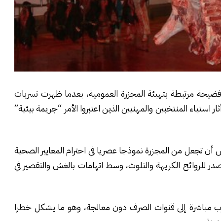
حة مرتبطة بتهيئة المجزرة العمومية، بعدما ظهرت تسربات
استياء المنتخبين والمهنيين الذين اعتبروا الأمر “جريمة بيئية”
مليار سنتيم، كان يفترض أن تجعل من المجزرة نموذجا عصريا في احترام المعايير الصحية
در للروائح الكريهة والتلوث، وسط اتهامات بالغش والتقصير في
سرب مباشرة إلى قنوات الصرف دون معالجة، وهو ما يشكل خطرا