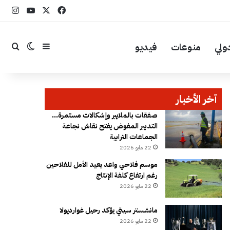
‫X
فيسبوك
YouTube
انست
ولي
منوعات
فيديو
إضافة عمود جا
بحث
الوضع ال
آخر الأخبار
صفقات بالملايير وإشكالات مستمرة…
التدبير المفوض يفتح نقاش نجاعة
الجماعات الترابية
22 مايو 2026
موسم فلاحي واعد يعيد الأمل للفلاحين
رغم ارتفاع كلفة الإنتاج
22 مايو 2026
مانشستر سيتي يؤكد رحيل غوارديولا
22 مايو 2026