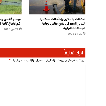
ة
أ
ك
ا
صفقات بالملايير وإشكالات مستمرة…
موسم فلاحي واعد
التدبير المفوض يفتح نقاش نجاعة
رغم ارتفاع كلفة ال
د
الجماعات الترابية
ي
22 مايو 2026
ر
22 مايو 2026
و
ت
ن
اترك تعليقاً
س
ف
لن يتم نشر عنوان بريدك الإلكتروني.
الحقول الإلزامية مشار إليها بـ
*
ق
ر
ا
ا
ل
ر
ت
ا
ل
ع
و
ل
ا
ل
ي