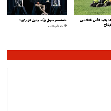
ع
س
ل
ع
 يعيد الأمل للفلاحين
مانشستر سيتي يؤكد رحيل غوارديولا
إنتاج
اً
22 مايو 2026
م
ق
ل
د
ة
و
س
ط
ا
ل
ب
ي
ض
ا
ء