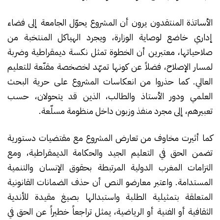
الأساتذة المنتقدون يرون أن المشروع يحوّل الجامعة إلى فضاء
إداري خاضع لوصاية الوزارة، ويجرد الهياكل المنتخبة من
صلاحياتها، معتبرين أن الخطوة تمثل نكسة ديمقراطية وضربة
لمسار الإصلاح، فضلاً عن كونها تمهّد لخصخصة مقنّعة للتعليم
العالي. كما حذروا من انعكاسات المشروع على حرية البحث
العلمي ودور الأستاذ والطالب، الذين قد يتحولان، حسب
تعبيرهم، إلى مجرد منفذ وزبون داخل منظومة مسلّعة.
كما أثيرت مخاوف من تعارض المشروع مع مقتضيات دستورية
تضمن الحق في التعليم الجيد والحكامة الديمقراطية، ومع
التزامات المغرب الدولية المرتبطة بحقوق الإنسان والتنمية
المستدامة. واعتبر معارضو النص أن حذف الضمانات القانونية
المتعلقة بتمثيلية الطلبة واستبدالها بصيغ مقيدة للأندية
الثقافية أو الفنية أو الرياضية، يمثل تراجعاً خطيراً عن الحق في