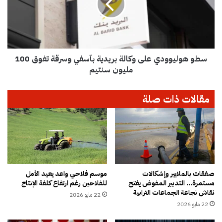
ت
و
ع
ل
م
ي
ل
و
و
و
ث
سطو هوليوودي على وكالة بريدية بآسفي وسرقة تفوق 100
د
ا
ي
مليون سنتيم
ئ
ع
ق
ل
مقالات ذات صلة
م
ى
ز
و
و
ك
ر
ا
ة
ل
ل
ة
ل
ب
ا
ر
صفقات بالملايير وإشكالات
موسم فلاحي واعد يعيد الأمل
س
مستمرة… التدبير المفوض يفتح
للفلاحين رغم ارتفاع كلفة الإنتاج
ي
نقاش نجاعة الجماعات الترابية
ت
د
22 مايو 2026
ي
ي
22 مايو 2026
ل
ة