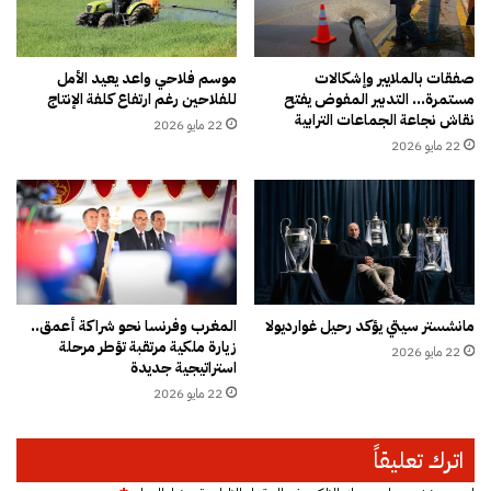
ق
د
ي
ع
ب
م
و
ذ
صفقات بالملايير وإشكالات
موسم فلاحي واعد يعيد الأمل
ج
مستمرة… التدبير المفوض يفتح
للفلاحين رغم ارتفاع كلفة الإنتاج
ك
نقاش نجاعة الجماعات الترابية
د
ر
22 مايو 2026
ة
ت
22 مايو 2026
و
ه
ت
ح
ع
و
ي
ل
ي
ا
ن
ن
ب
ت
مانشستر سيتي يؤكد رحيل غوارديولا
المغرب وفرنسا نحو شراكة أعمق..
د
خ
زيارة ملكية مرتقبة تؤطر مرحلة
ي
22 مايو 2026
ا
استراتيجية جديدة
ل
ب
22 مايو 2026
ب
ا
ا
ت
ل
2
اترك تعليقاً
ن
0
ي
2