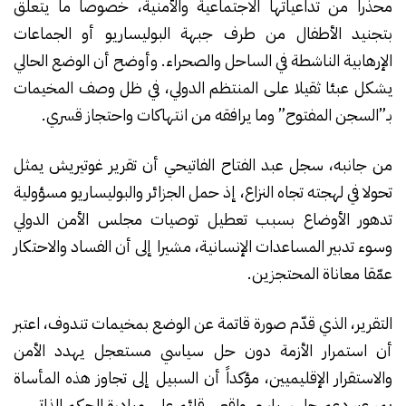
محذرا من تداعياتها الاجتماعية والأمنية، خصوصا ما يتعلق
بتجنيد الأطفال من طرف جبهة البوليساريو أو الجماعات
الإرهابية الناشطة في الساحل والصحراء. وأوضح أن الوضع الحالي
يشكل عبئا ثقيلا على المنتظم الدولي، في ظل وصف المخيمات
بـ”السجن المفتوح” وما يرافقه من انتهاكات واحتجاز قسري.
من جانبه، سجل عبد الفتاح الفاتيحي أن تقرير غوتيريش يمثل
تحولا في لهجته تجاه النزاع، إذ حمل الجزائر والبوليساريو مسؤولية
تدهور الأوضاع بسبب تعطيل توصيات مجلس الأمن الدولي
وسوء تدبير المساعدات الإنسانية، مشيرا إلى أن الفساد والاحتكار
عمّقا معاناة المحتجزين.
التقرير، الذي قدّم صورة قاتمة عن الوضع بمخيمات تندوف، اعتبر
أن استمرار الأزمة دون حل سياسي مستعجل يهدد الأمن
والاستقرار الإقليميين، مؤكداً أن السبيل إلى تجاوز هذه المأساة
يمر عبر دعم حل سياسي واقعي قائم على مبادرة الحكم الذاتي.