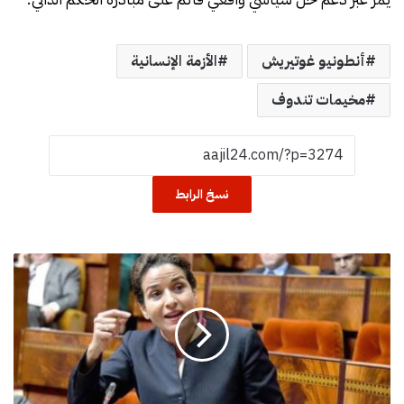
أنطونيو غوتيريش
الأزمة الإنسانية
مخيمات تندوف
نسخ الرابط
إ
ع
ف
ا
ء
ا
ل
م