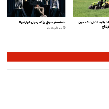
ح
ة
ا
ل
ك
 يعيد الأمل للفلاحين
مانشستر سيتي يؤكد رحيل غوارديولا
إنتاج
ل
22 مايو 2026
ا
ب
ا
ل
ض
ا
ل
ة
ب
ت
ك
ل
ف
ة
2
م