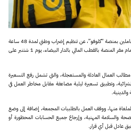
أعلنت نقابة عمال التوصيل بالاتحاد المغربي للشغل، العاملين بمنصة “كلوفو”، عن تنظيم إضراب وطني لمدة 48 ساعة
يومي 1 و2 شتنبر المقبل، مصحوباً بوقفة احتجاجية أمام مقر المنصة بالقطب المالي بالدار البيضاء، يوم 1 شتنبر على
 مطالب العمال العادلة والمستعجلة، والتي تشمل رفع التسعيرة
 الشرائية، وتطبيق تسعيرة ليلية مضاعفة مقابل مخاطر العمل في
والدينية.
لملغاة منها، ووقف العمل بالطلبيات المجمعة، إضافة إلى وضع
 الصحة والسلامة المهنية، وإرجاع جميع الحسابات المحظورة أو
 عادل قبل أي قرار.