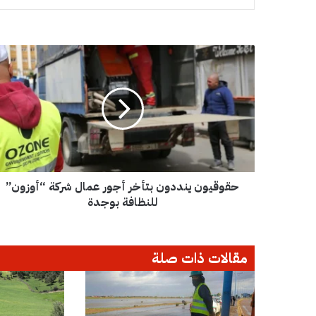
ح
ق
و
ق
ي
و
ن
ي
ن
حقوقيون ينددون بتأخر أجور عمال شركة “أوزون”
د
د
للنظافة بوجدة
و
ن
ب
مقالات ذات صلة
ت
أ
خ
ر