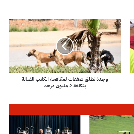
و
ج
د
ة
ت
ط
ل
ق
ص
وجدة تطلق صفقات لمكافحة الكلاب الضالة
ف
ق
بتكلفة 2 مليون درهم
ا
ت
ل
م
ك
ا
ف