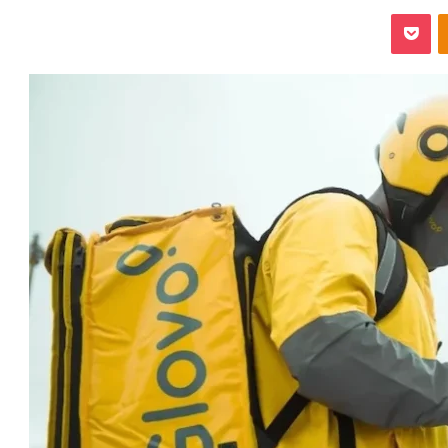
‫Pocket
Odnoklassniki