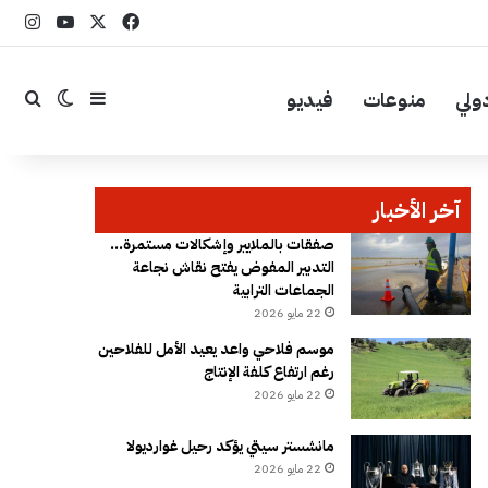
‫X
فيسبوك
YouTube
انست
ولي
منوعات
فيديو
إضافة عمود جا
بحث
الوضع ال
آخر الأخبار
صفقات بالملايير وإشكالات مستمرة…
التدبير المفوض يفتح نقاش نجاعة
الجماعات الترابية
22 مايو 2026
موسم فلاحي واعد يعيد الأمل للفلاحين
رغم ارتفاع كلفة الإنتاج
22 مايو 2026
مانشستر سيتي يؤكد رحيل غوارديولا
22 مايو 2026