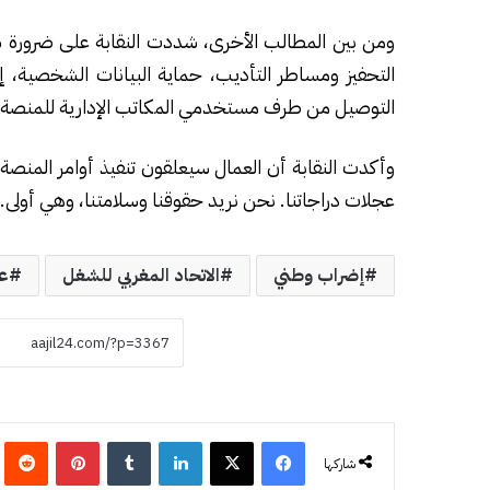
ومن بين المطالب الأخرى، شددت النقابة على ضرورة شفا
التحفيز ومساطر التأديب، حماية البيانات الشخصية، 
التوصيل من طرف مستخدمي المكاتب الإدارية للمنصة.
وأكدت النقابة أن العمال سيعلقون تنفيذ أوامر المنصة
عجلات دراجاتنا. نحن نريد حقوقنا وسلامتنا، وهي أولى. 
إضراب وطني
الاتحاد المغربي للشغل
ع
فيسبوك
‫X
لينكدإن
‏Tumblr
بينتيريست
‏eddit
شاركها