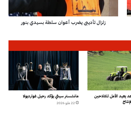
أ
د
ي
زلزال تأديبي يضرب أعوان سلطة بسيدي بنور
ب
ي
ي
ض
ر
ب
أ
ع
و
ا
ن
س
ل
 يعيد الأمل للفلاحين
مانشستر سيتي يؤكد رحيل غوارديولا
إنتاج
ط
22 مايو 2026
ة
ب
س
ي