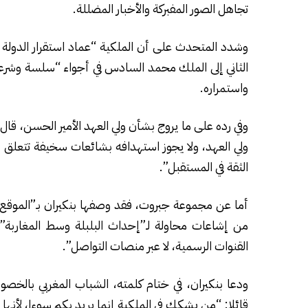
تجاهل الصور المفبركة والأخبار المضللة.
وشدد المتحدث على أن الملكية “عماد استقرار الدولة م
الثاني إلى الملك محمد السادس في أجواء “سلسة وشرعية
واستمراره.
وفي رده على ما يروج بشأن ولي العهد الأمير الحسن، قال 
ولي العهد، ولا يجوز استهدافه بشائعات سخيفة تتعلق 
الثقة في المستقبل”.
أما عن مجموعة جبروت، فقد وصفها بنكيران بـ”الموقع 
من إشاعات محاولة لـ”إحداث البلبلة وسط المغاربة”.
القنوات الرسمية، لا عبر منصات التواصل”.
ودعا بنكيران، في ختام كلمته، الشباب المغربي بالخصو
قائلا: “من يشكك في الملكية إنما يريد بكم سوءا، لأنها 