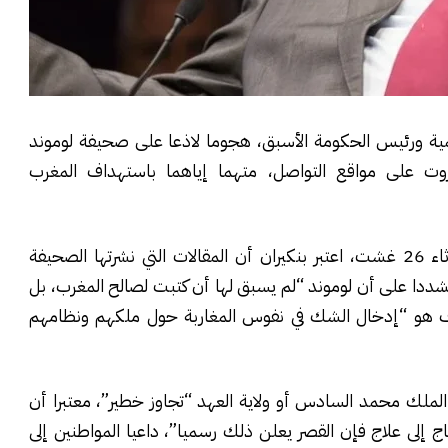
التنمية ورئيس الحكومة الأسبق، هجوما لاذعا على صحيفة لوموند
ت على مواقع التواصل، متهما إياهما باستهداف المغرب
وفي كلمة بثها الحزب عبر صفحاته الرسمية مساء الثلاثاء 26 غشت، اعتبر بنكيران أن المقالات التي نشرتها الصحيفة
ا على أن لوموند “لم يسبق لها أن كتبت لصالح المغرب، بل
هدف هو “إدخال الشك في نفوس المغاربة حول ملكهم ونظامهم
لملك محمد السادس أو ولاية العهد “تجاوز خطير”، معتبرا أن
اج إلى علاج فإن القصر يعلن ذلك رسميا”، داعيا المواطنين إلى