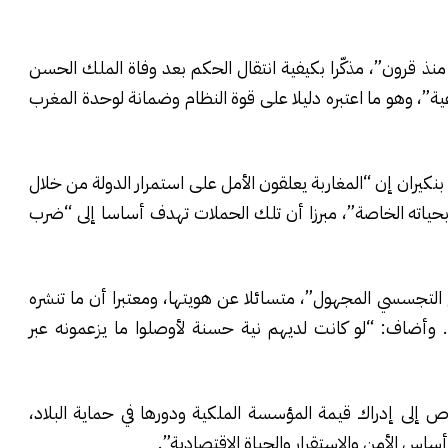
نذ قرون”، مذكّرا بكيفية انتقال الحكم بعد وفاة الملك الحسن
”، وهو ما اعتبره دليلا على قوة النظام وضمانة لوحدة المغرب
بنكيران إن “المغاربة يعلقون الأمل على استمرار الدولة من خلال
بحياته الخاصة”، مبرزا أن تلك الحملات تهدف أساسا إلى “ضرب
التجسسي المجهول”، متسائلا عن هويتها، ومعتبرا أن ما تنشره
 وأضاف: “لو كانت لديهم نية حسنة لأوصلوا ما يزعمونه عبر
ص إلى إدراك قيمة المؤسسة الملكية ودورها في حماية البلاد،
أساس الأمن والاستقرار والحياة الاقتصادية”.