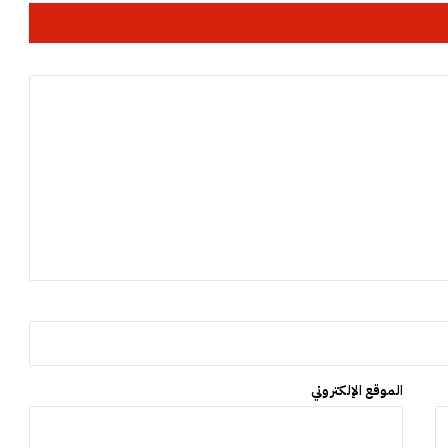
د
ي
ب
ن
و
ر
الموقع الإلكتروني