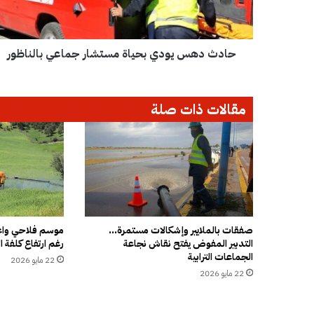
س
ي
و
حادث دهس يودي بحياة مستشار جماعي بالناظور
د
ي
ب
ح
مقالات ذات صلة
ي
ا
ة
م
س
ت
ش
ا
ر
صفقات بالملايير وإشكالات مستمرة…
موسم فلاحي واعد
التدبير المفوض يفتح نقاش نجاعة
رغم ارتفاع كلفة ال
ج
الجماعات الترابية
م
22 مايو 2026
ا
22 مايو 2026
ع
ي