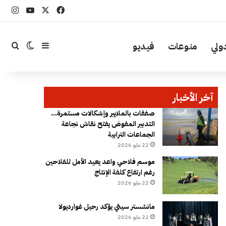
‫X
فيسبوك
YouTube
انست
ولي
منوعات
فيديو
إضافة عمود جا
بحث
الوضع ال
آخر الأخبار
صفقات بالملايير وإشكالات مستمرة…
التدبير المفوض يفتح نقاش نجاعة
الجماعات الترابية
22 مايو 2026
موسم فلاحي واعد يعيد الأمل للفلاحين
رغم ارتفاع كلفة الإنتاج
22 مايو 2026
مانشستر سيتي يؤكد رحيل غوارديولا
22 مايو 2026