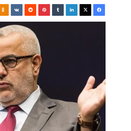
فيسبوك
‫X
لينكدإن
‏Tumblr
بينتيريست
‏Reddit
‏VKontakte