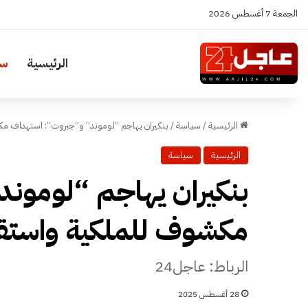
الجمعة 7 أغسطس 2026
الرئيسية
سي
الرئيسية
/
سياسة
/
بنكيران يهاجم “لوموند” و”جبروت”: استهداف مك
الرئيسية
سياسة
بنكيران يهاجم “لومون
مكشوف للملكية واستقر
الرباط: عاجل24
28 أغسطس 2025