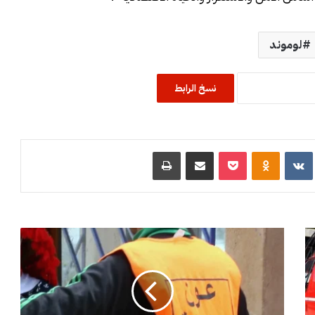
لوموند
نسخ الرابط
R
‏VKontakte
Odnoklassniki
‫Pocket
مشاركة عبر البريد
طباعة
ز
ل
ز
ا
ل
ت