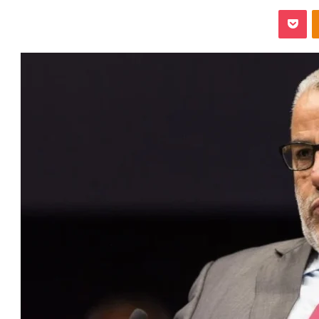
‫Pocket
Odnoklassniki