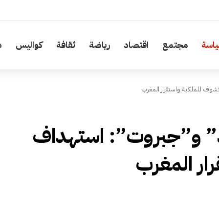
اسة
مجتمع
اقتصاد
رياضة
ثقافة
كواليس
د
شوف للملكية واستقرار المغرب
د” و”جبروت”: استهداف
ار المغرب