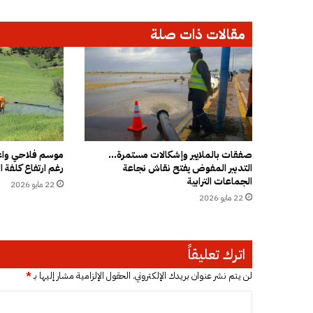
"
ل
مقالات ذات صلة
و
م
و
ن
د
"
و
"
ج
صفقات بالملايير وإشكالات مستمرة…
موسم فلاحي واعد
التدبير المفوض يفتح نقاش نجاعة
رغم ارتفاع كلفة ال
ب
الجماعات الترابية
ر
22 مايو 2026
و
22 مايو 2026
ت
"
:
اترك تعليقاً
ا
س
لن يتم نشر عنوان بريدك الإلكتروني.
الحقول الإلزامية مشار إليها بـ
*
ت
ه
ا