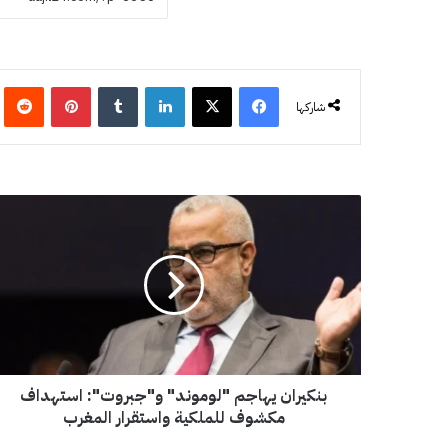
فيسبوك
‫X
لينكدإن
‏Tumblr
بينتيريست
‏eddit
شاركها
ب
ن
ك
ي
ر
ا
ن
ي
ه
بنكيران يهاجم "لوموند" و"جبروت": استهداف
ا
ج
مكشوف للملكية واستقرار المغرب
م