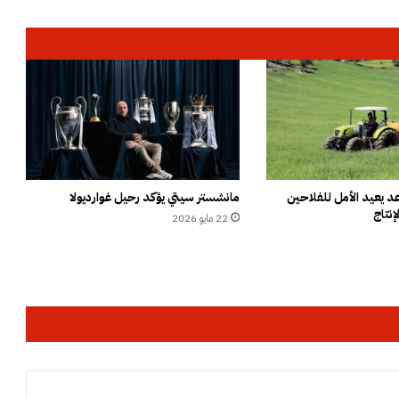
ت
ب
ا
ه
ف
ي
س
ر
ق
ة
و
 يعيد الأمل للفلاحين
مانشستر سيتي يؤكد رحيل غوارديولا
إنتاج
ك
22 مايو 2026
ا
ل
ة
ت
ح
و
ي
ل
أ