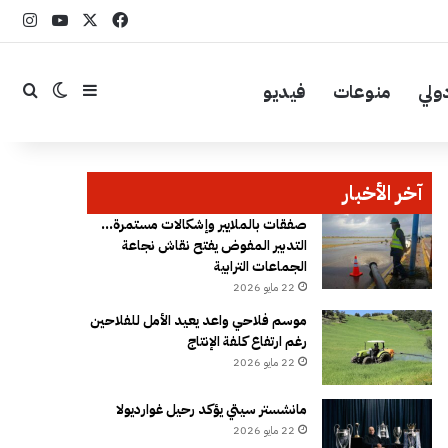
‫X
فيسبوك
YouTube
انست
ولي
منوعات
فيديو
إضافة عمود جا
بحث
الوضع ال
آخر الأخبار
صفقات بالملايير وإشكالات مستمرة…
التدبير المفوض يفتح نقاش نجاعة
الجماعات الترابية
22 مايو 2026
موسم فلاحي واعد يعيد الأمل للفلاحين
رغم ارتفاع كلفة الإنتاج
22 مايو 2026
مانشستر سيتي يؤكد رحيل غوارديولا
22 مايو 2026