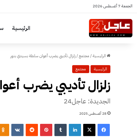
الجمعة 7 أغسطس 2026
الرئيسية
سي
الرئيسية
/
مجتمع
/
زلزال تأديبي يضرب أعوان سلطة بسيدي بنور
الرئيسية
مجتمع
زلزال تأديبي يضرب أعو
الجديدة: عاجل24
28 أغسطس 2025
فيسبوك
‫X
لينكدإن
‏Tumblr
بينتيريست
‏Reddit
‏VKontakte