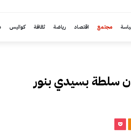
اسة
مجتمع
اقتصاد
رياضة
ثقافة
كواليس
د
ان سلطة بسيدي بنور
‫Pocket
Odnoklassniki