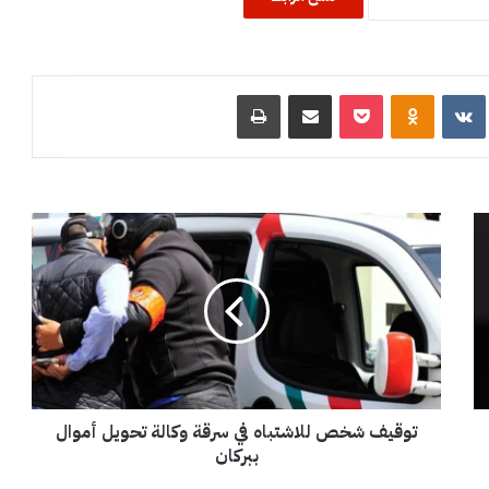
R
‏VKontakte
Odnoklassniki
‫Pocket
مشاركة عبر البريد
طباعة
ت
و
ق
ي
ف
ش
خ
ص
ل
توقيف شخص للاشتباه في سرقة وكالة تحويل أموال
ل
ا
ببركان
ش