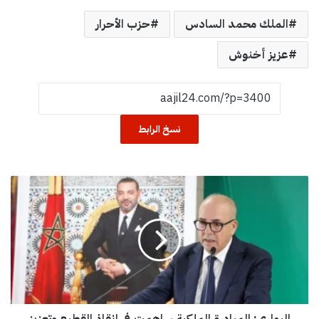
الملك محمد السادس
حزب الأحرار
عزيز أخنوش
نسخ الرابط
ا
ل
ب
و
ا
ر
ي
:
ا
البواري: المبادرة الملكية ساهمت في إنقاذ القطيع وتعزيز
ل