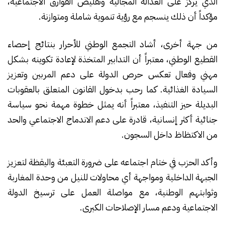
الذي يركز على العدالة المجالية وتقليص الفوارق الاجتماعية،
مؤكداً أن ذلك ينسجم مع رؤية تنموية شاملة ومتوازنة.
من جهة أخرى، أشاد التجمع الوطني للأحرار بنتائج إحصاء
القطيع الوطني، معتبراً أن التدابير المتخذة لإعادة تكوينه بشكل
مهني وفعال تعكس حرص الدولة على دعم المربين وتعزيز
السيادة الغذائية. كما رحب بدخول القانون المتعلق بالعقوبات
البديلة حيز التنفيذ، معتبراً أنه يمثل خطوة مهمة نحو سياسة
جنائية أكثر إنسانية، قادرة على دعم الاندماج الاجتماعي والحد
من الاكتظاظ داخل السجون.
وأكد الحزب في ختام اجتماعه على ضرورة التعبئة واليقظة لتعزيز
الجبهة الداخلية ومواجهة أي محاولات للنيل من وحدة المغاربة
وثوابتهم الوطنية، مع مواصلة العمل على ترسيخ الدولة
الاجتماعية ودعم مسار الإصلاحات الكبرى.