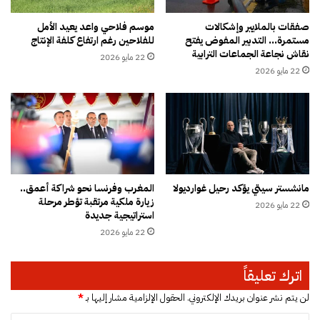
ن
ط
ق
د
صفقات بالملايير وإشكالات
موسم فلاحي واعد يعيد الأمل
ا
مستمرة… التدبير المفوض يفتح
للفلاحين رغم ارتفاع كلفة الإنتاج
ا
نقاش نجاعة الجماعات الترابية
ذ
م
22 مايو 2026
ا
م
22 مايو 2026
ل
ر
ق
و
ط
ع
ي
ب
ع
ي
و
ن
ت
ش
مانشستر سيتي يؤكد رحيل غوارديولا
المغرب وفرنسا نحو شراكة أعمق..
ع
ا
زيارة ملكية مرتقبة تؤطر مرحلة
ز
22 مايو 2026
ح
استراتيجية جديدة
ي
ن
22 مايو 2026
ز
ة
ا
و
ل
س
اترك تعليقاً
أ
ي
م
ا
لن يتم نشر عنوان بريدك الإلكتروني.
الحقول الإلزامية مشار إليها بـ
*
ن
ر