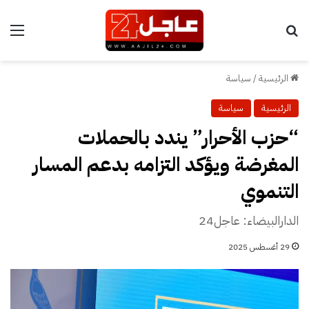
بحث عن
الق
الرئيسية
/
سياسة
الرئيسية
سياسة
“حزب الأحرار” يندد بالحملات
المغرضة ويؤكد التزامه بدعم المسار
التنموي
الدارالبيضاء: عاجل24
29 أغسطس 2025