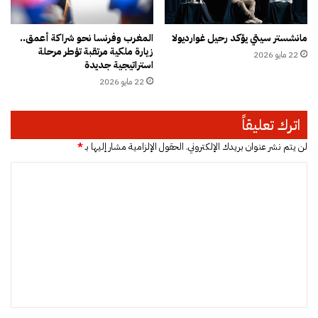
م
ي
ه
ب
مانشستر سيتي يؤكد رحيل غوارديولا
المغرب وفرنسا نحو شراكة أعمق..
ب
ا
زيارة ملكية مرتقبة تؤطر مرحلة
د
22 مايو 2026
ل
استراتيجية جديدة
ع
ي
22 مايو 2026
م
ف
ا
ي
ل
ف
اترك تعليقاً
م
ت
س
ر
لن يتم نشر عنوان بريدك الإلكتروني.
الحقول الإلزامية مشار إليها بـ
*
ا
ة
ا
ر
ك
ا
أ
ل
ل
س
ت
ت
إ
ن
ف
ع
م
ر
ل
و
ي
ي
ي
ق
ي
ق
ا