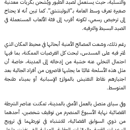
والتسلية، حيث يستعمل لصيد الطيور ويُشحن بكريات معدنية
صغيرة تعرف وسط العامة بـ”البولينتشي”. كما تبين أنه لا يحتاج
إلى ترخيص رسمي، لكونه أقرب إلى فئة الألعاب المستعملة في
الصيد البسيط والترفيه.
رغم ذلك، وسّعت المصالح الأمنية أبحاثها في محيط المكان الذي
عُثر فيه على المسدس، لبحث كل الفرضيات الممكنة، بما فيها
احتمال التخلي عنه خشية من إدخاله إلى المدينة، خاصة أن
مثل هذه الأسلحة غالبًا ما يجلبها قاصرون من أفراد الجالية بعد
اجتيازهم نقاط التفتيش بالموانئ الإسبانية أو بميناء طنجة
المتوسط.
وفي سياق متصل بالعمل الأمني بالمدينة، تمكنت عناصر الشرطة
القضائية نهاية الأسبوع المنصرم من توقيف شخصين، أحدهما
من ذوي السوابق القضائية، للاشتباه في تورطهما في ترويج
المخدرات القوية والمؤثرات العقلية. العملية التي نفذت داخل