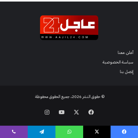
أعلن معنا
سياسة الخصوصية
إتصل بنا
© حقوق النشر 2026، جميع الحقوق محفوظة
فيسبوك
‫X
‫YouTube
انستقرام
فيسبوك
‫X
واتساب
تيلقرام
ڤايبر