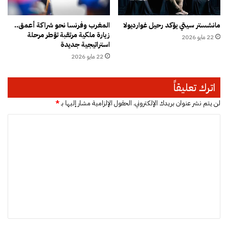
ا
ي
مانشستر سيتي يؤكد رحيل غوارديولا
المغرب وفرنسا نحو شراكة أعمق..
ا
زيارة ملكية مرتقبة تؤطر مرحلة
22 مايو 2026
ت
استراتيجية جديدة
”
22 مايو 2026
ب
ش
ا
اترك تعليقاً
ط
ئ
لن يتم نشر عنوان بريدك الإلكتروني.
الحقول الإلزامية مشار إليها بـ
*
ا
ا
ل
س
ل
ط
ت
ي
ح
ع
ا
ل
ت
ي
و
ي
ق
ؤ