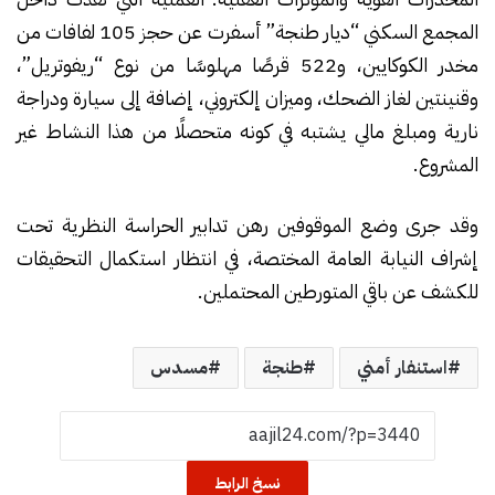
المجمع السكني “ديار طنجة” أسفرت عن حجز 105 لفافات من
مخدر الكوكايين، و522 قرصًا مهلوسًا من نوع “ريفوتريل”،
وقنينتين لغاز الضحك، وميزان إلكتروني، إضافة إلى سيارة ودراجة
نارية ومبلغ مالي يشتبه في كونه متحصلًا من هذا النشاط غير
المشروع.
وقد جرى وضع الموقوفين رهن تدابير الحراسة النظرية تحت
إشراف النيابة العامة المختصة، في انتظار استكمال التحقيقات
للكشف عن باقي المتورطين المحتملين.
استنفار أمني
طنجة
مسدس
نسخ الرابط